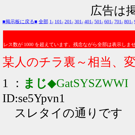
広告は
■掲示板に戻る■
全部
1-
101-
201-
301-
401-
501-
601-
701-
801-
レス数が 1000 を超えています。残念ながら全部は表示しま
某人のチラ裏～相当、
1 ：
まじ
◆GatSYSZWWI
：
ID:se5Ypvn1
スレタイの通りです