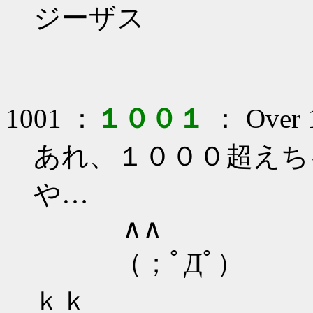
ジーザス
1001 ：
１００１
： Over 1
あれ、１０００超えち
や…
∧∧ ∧
（；ﾟДﾟ）
ｋｋ