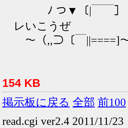
ﾉ つ▼〔|￣
レいこうぜ
～（,,⊃〔￣||====]～
154 KB
掲示板に戻る
全部
前100
read.cgi ver2.4 2011/11/23