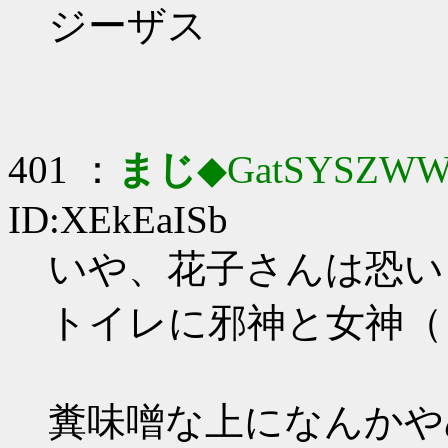
ジーザス
401 ：
まじ
◆GatSYSZWW
ID:XEkEaISb
いや、花子さんは恐い
トイレに邪神と女神（
糞味噌な上になんかや