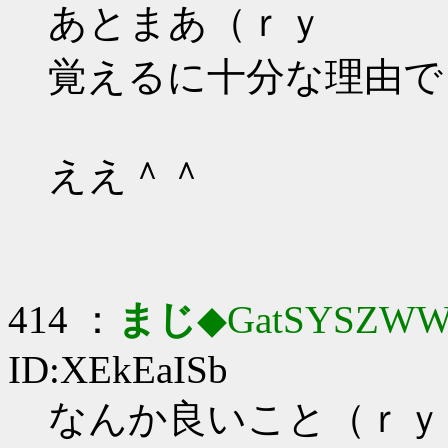
あとまあ（ｒｙ
覚えるに十分な理由で
ええ＾＾
414 ：
まじ
◆GatSYSZWW
ID:XEkEaISb
なんか良いこと（ｒｙ