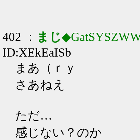
402 ：
まじ
◆GatSYSZWW
ID:XEkEaISb
まあ（ｒｙ
さあねえ
ただ…
感じない？のか