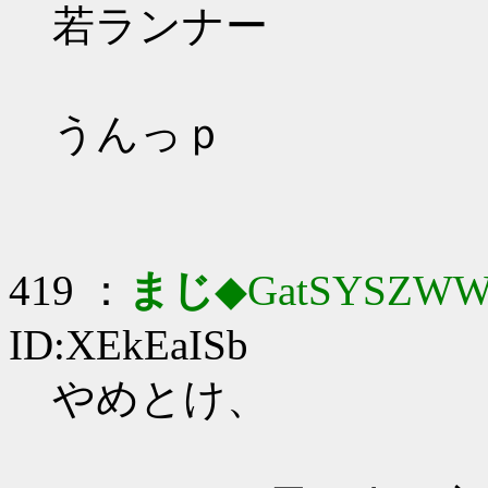
若ランナー
うんっｐ
419 ：
まじ
◆GatSYSZWW
ID:XEkEaISb
やめとけ、