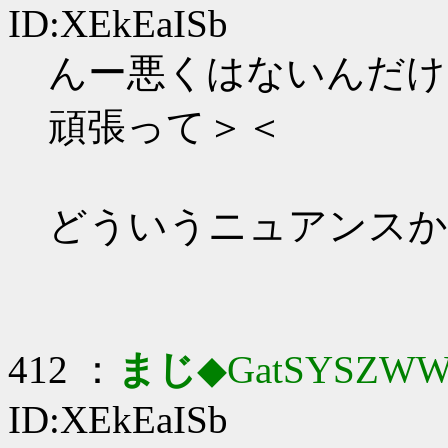
ID:XEkEaISb
んー悪くはないんだけ
頑張って＞＜
どういうニュアンスか
412 ：
まじ
◆GatSYSZWW
ID:XEkEaISb