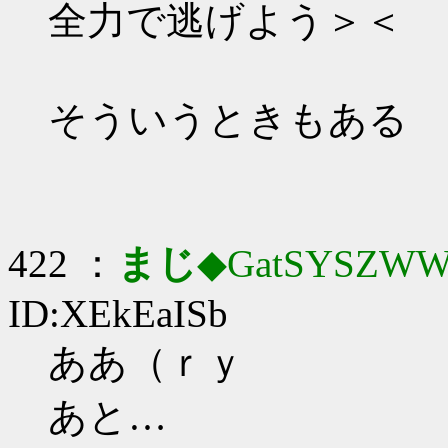
全力で逃げよう＞＜
そういうときもある
422 ：
まじ
◆GatSYSZWW
ID:XEkEaISb
ああ（ｒｙ
あと…