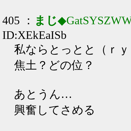
405 ：
まじ
◆GatSYSZWW
ID:XEkEaISb
私ならとっとと（ｒｙ
焦土？どの位？
あとうん…
興奮してさめる