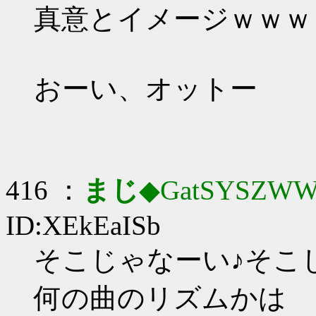
真意とイメージｗｗｗ
おーい、オットー
416 ：
まじ
◆GatSYSZWW
ID:XEkEaISb
そこじゃなーい♪そこ
何の曲のリズムかは