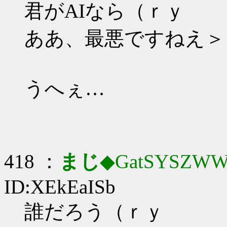
君がAIなら（ｒｙ
ああ、最悪ですねえ＞
うへぇ…
418 ：
まじ
◆GatSYSZWW
ID:XEkEaISb
誰だろう（ｒｙ