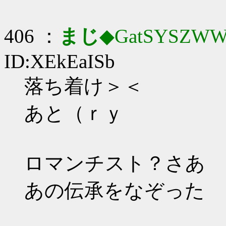
406 ：
まじ
◆GatSYSZWW
ID:XEkEaISb
落ち着け＞＜
あと（ｒｙ
ロマンチスト？さあ
あの伝承をなぞった