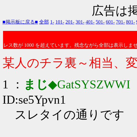
広告は
■掲示板に戻る■
全部
1-
101-
201-
301-
401-
501-
601-
701-
801-
レス数が 1000 を超えています。残念ながら全部は表示しま
某人のチラ裏～相当、
1 ：
まじ
◆GatSYSZWWI
：
ID:se5Ypvn1
スレタイの通りです