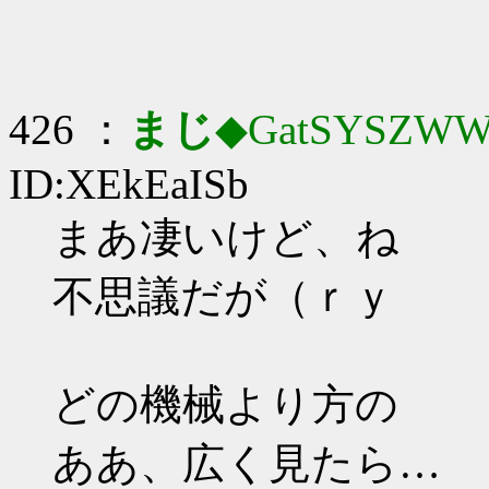
426 ：
まじ
◆GatSYSZWW
ID:XEkEaISb
まあ凄いけど、ね
不思議だが（ｒｙ
どの機械より方の
ああ、広く見たら…