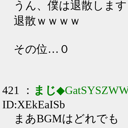
うん、僕は退散します
退散ｗｗｗｗ
その位…０
421 ：
まじ
◆GatSYSZWW
ID:XEkEaISb
まあBGMはどれでも