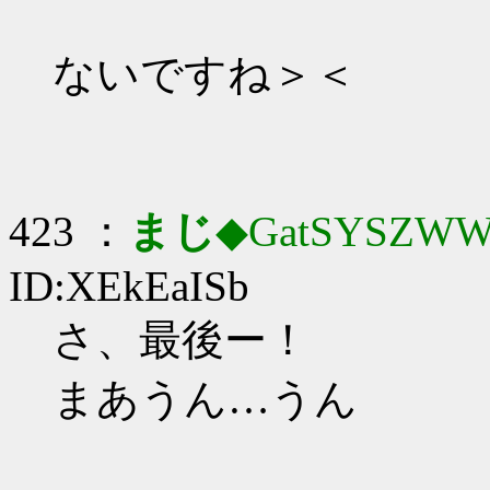
ないですね＞＜
423 ：
まじ
◆GatSYSZWW
ID:XEkEaISb
さ、最後ー！
まあうん…うん