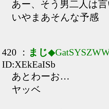
あー、そう男二人は言
いやまあそんな予感
420 ：
まじ
◆GatSYSZWW
ID:XEkEaISb
あとわーお…
ヤッベ