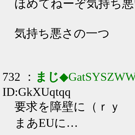
ほめてねーぞ気持ち悪
気持ち悪さの一つ
732 ：
まじ
◆GatSYSZWW
ID:GkXUqtqq
要求を障壁に（ｒｙ
まあEUに…