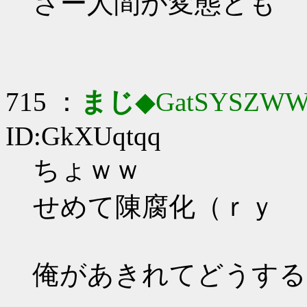
さー人間が変態とも
715 ：
まじ
◆GatSYSZWW
ID:GkXUqtqq
ちょｗｗ
せめて陳腐化（ｒｙ
俺があきれてどうする