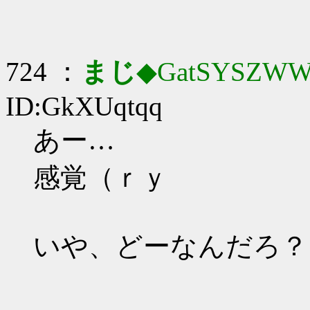
724 ：
まじ
◆GatSYSZWW
ID:GkXUqtqq
あー…
感覚（ｒｙ
いや、どーなんだろ？