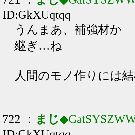
ID:GkXUqtqq
うんまあ、補強材か
継ぎ…ね
人間のモノ作りには結
722 ：
まじ
◆GatSYSZWW
ID:GkXUqtqq