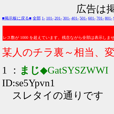
広告は
■掲示板に戻る■
全部
1-
101-
201-
301-
401-
501-
601-
701-
801-
レス数が 1000 を超えています。残念ながら全部は表示しま
某人のチラ裏～相当、
1 ：
まじ
◆GatSYSZWWI
：
ID:se5Ypvn1
スレタイの通りです