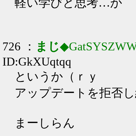
軽い学びと思考…か
726 ：
まじ
◆GatSYSZWW
ID:GkXUqtqq
というか（ｒｙ
アップデートを拒否し
まーしらん