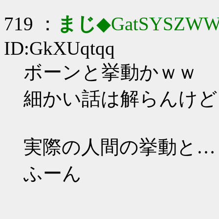
719 ：
まじ
◆GatSYSZWW
ID:GkXUqtqq
ボーンと挙動かｗｗ
細かい話は解らんけど
実際の人間の挙動と…
ふーん