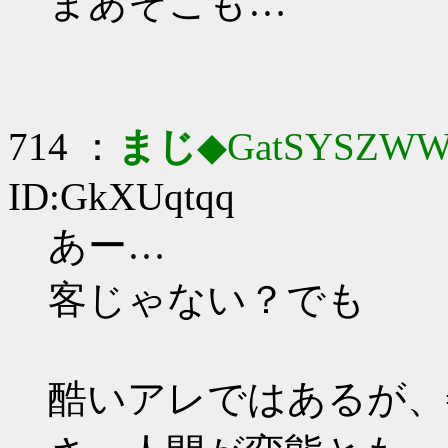
まあそこも…
714 ：
まじ
◆GatSYSZWW
ID:GkXUqtqq
あー…
客じゃない？でも
酷いアレではあるが、