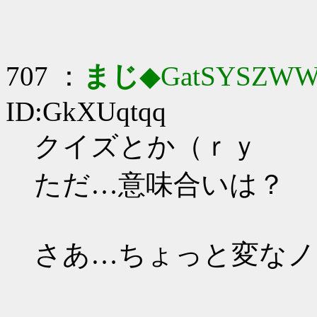
707 ：
まじ
◆GatSYSZWW
ID:GkXUqtqq
クイズとか（ｒｙ
ただ…意味合いは？
さあ…ちょっと変なノ