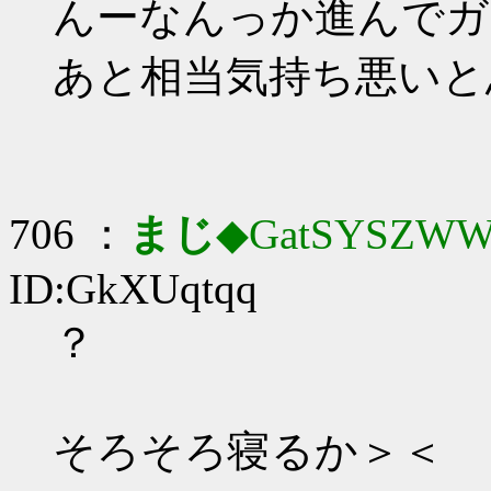
んーなんっか進んでガ
あと相当気持ち悪いと
706 ：
まじ
◆GatSYSZWW
ID:GkXUqtqq
？
そろそろ寝るか＞＜