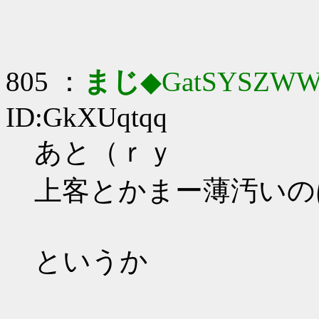
805 ：
まじ
◆GatSYSZWW
ID:GkXUqtqq
あと（ｒｙ
上客とかまー薄汚いの
というか