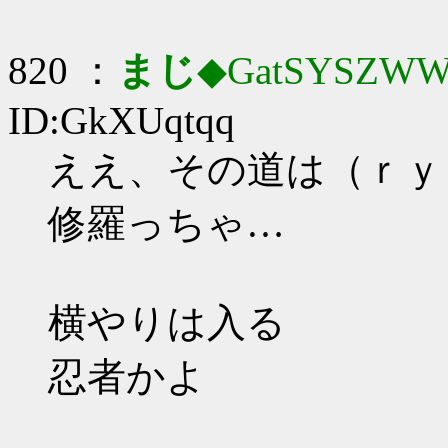
820 ：
まじ
◆GatSYSZWW
ID:GkXUqtqq
ええ、その道は（ｒｙ
修羅っちゃ…
横やりは入る
忍者かよ