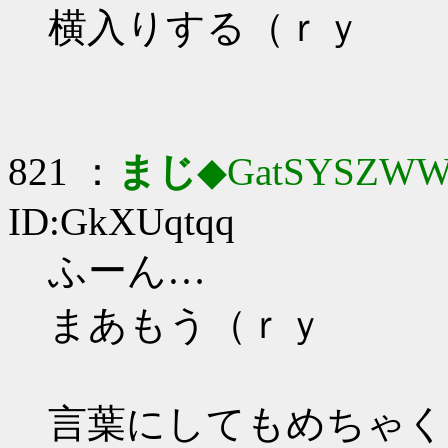
横入りする（ｒｙ
821 ：
まじ
◆GatSYSZWW
ID:GkXUqtqq
ふーん…
まあもう（ｒｙ
言葉にしてもめちゃく