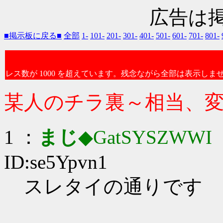
広告は
■掲示板に戻る■
全部
1-
101-
201-
301-
401-
501-
601-
701-
801-
レス数が 1000 を超えています。残念ながら全部は表示しま
某人のチラ裏～相当、
1 ：
まじ
◆GatSYSZWWI
：
ID:se5Ypvn1
スレタイの通りです