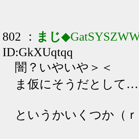
802 ：
まじ
◆GatSYSZWW
ID:GkXUqtqq
闇？いやいや＞＜
ま仮にそうだとして…
というかいくつか（ｒ