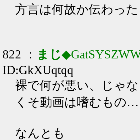
方言は何故か伝わった
822 ：
まじ
◆GatSYSZWW
ID:GkXUqtqq
裸で何が悪い、じゃな
くそ動画は嗜むもの…
なんとも