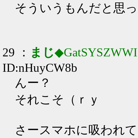
そういうもんだと思っ
29 ：
まじ
◆GatSYSZWWI
ID:nHuyCW8b
んー？
それこそ（ｒｙ
さースマホに吸われて