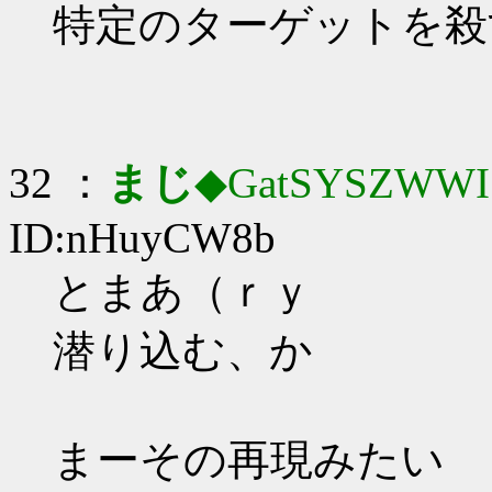
特定のターゲットを殺
32 ：
まじ
◆GatSYSZWWI
ID:nHuyCW8b
とまあ（ｒｙ
潜り込む、か
まーその再現みたい