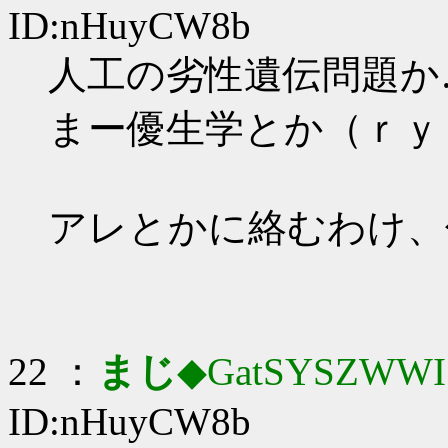
ID:nHuyCW8b
人工の劣性遺伝問題か
まー優生学とか（ｒｙ
アレとかに絡むわけ、
22 ：
まじ
◆GatSYSZWWI
ID:nHuyCW8b