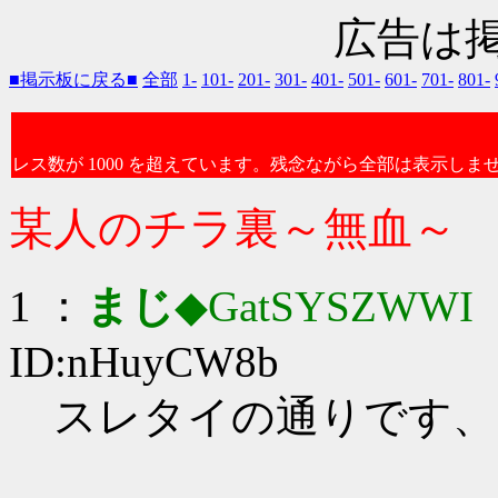
広告は
■掲示板に戻る■
全部
1-
101-
201-
301-
401-
501-
601-
701-
801-
レス数が 1000 を超えています。残念ながら全部は表示しま
某人のチラ裏～無血～
1 ：
まじ
◆GatSYSZWWI
：
ID:nHuyCW8b
スレタイの通りです、