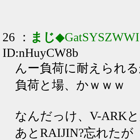
26 ：
まじ
◆GatSYSZWWI
ID:nHuyCW8b
んー負荷に耐えられる
負荷と場、かｗｗｗ
なんだっけ、V-ARK
あとRAIJIN?忘れたが