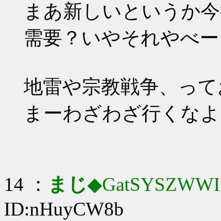
まあ新しいというか今
需要？いやそれやべー
地雷や宗教戦争、って
まーわざわざ行くなよ
14 ：
まじ
◆GatSYSZWWI
ID:nHuyCW8b