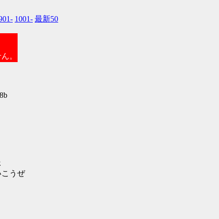
901-
1001-
最新50
せん。
8b
ｋ
こうぜ