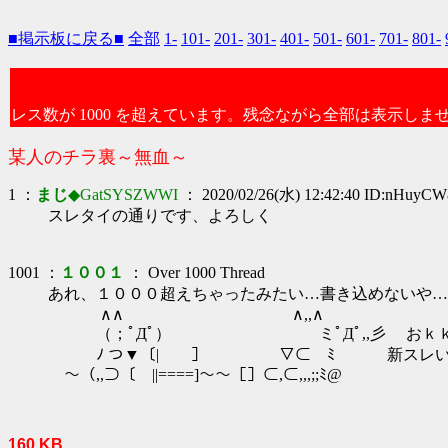
■掲示板に戻る■
全部
1-
101-
201-
301-
401-
501-
601-
701-
801-
レス数が 1000 を超えています。残念ながら全部は表示しま
某人のチラ裏～無血～
1 ：
まじ
◆GatSYSZWWI
： 2020/02/26(水) 12:42:40 ID:nHuyCW
スレタイの通りです、よろしく
1001 ：
１００１
： Over 1000 Thread
あれ、１０００超えちゃったみたい…書き込めないや…
∧∧ ∧,,∧
（；ﾟДﾟ） ミﾟДﾟ,,彡 おｋ
ﾉ つ▼〔|￣￣］ ▽⊂ ﾐ 新スレい
～（,,⊃〔￣||====]～～［］⊂,⊂,,,;;ﾐ@
160 KB