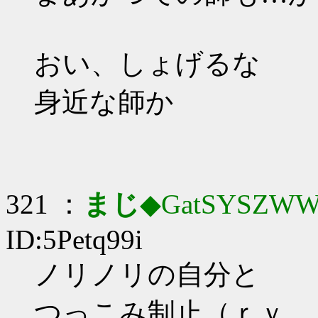
おい、しょげるな
身近な師か
321 ：
まじ
◆GatSYSZWW
ID:5Petq99i
ノリノリの自分と
つっこみ制止（ｒｙ