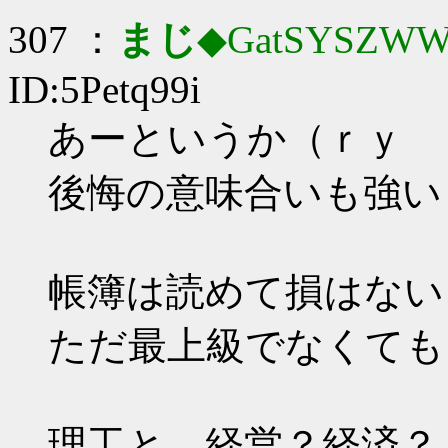
307 ：
まじ
◆GatSYSZWW
ID:5Petq99i
あーというか（ｒｙ
後悔の意味合いも強い
帳簿は読めて損はない
ただ最上級でなくても
理工と、経営？経済？