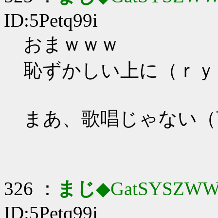
ID:5Petq99i
おまｗｗｗ
恥ずかしい上に（ｒｙ
まあ、歌唱じゃない（
326 ：
まじ
◆GatSYSZWW
ID:5Petq99i