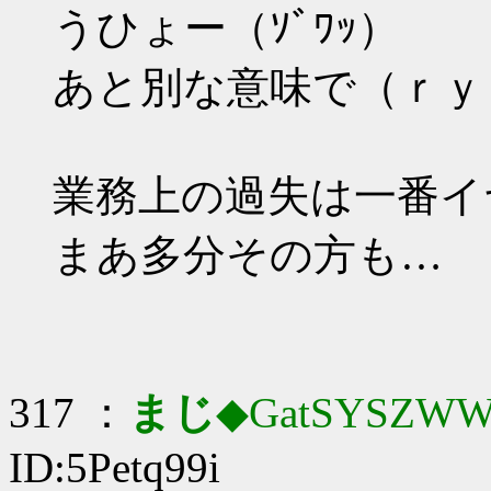
うひょー（ｿﾞﾜｯ）
あと別な意味で（ｒｙ
業務上の過失は一番イ
まあ多分その方も…
317 ：
まじ
◆GatSYSZWW
ID:5Petq99i