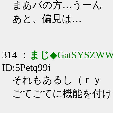
まあバの方…うーん
あと、偏見は…
314 ：
まじ
◆GatSYSZWW
ID:5Petq99i
それもあるし（ｒｙ
ごてごてに機能を付け