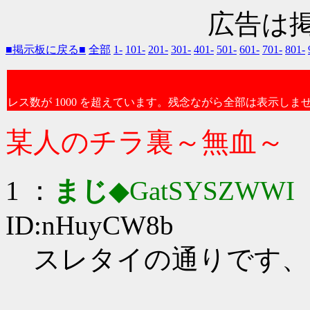
広告は
■掲示板に戻る■
全部
1-
101-
201-
301-
401-
501-
601-
701-
801-
レス数が 1000 を超えています。残念ながら全部は表示しま
某人のチラ裏～無血～
1 ：
まじ
◆GatSYSZWWI
：
ID:nHuyCW8b
スレタイの通りです、