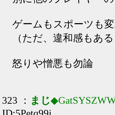
ゲームもスポーツも変
（ただ、違和感もある
怒りや憎悪も勿論
323 ：
まじ
◆GatSYSZWW
ID:5Petq99i