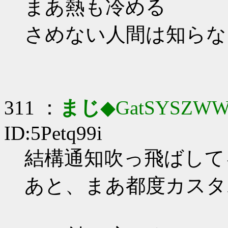
まあ熱も冷める
さめない人間は知らな
311 ：
まじ
◆GatSYSZWW
ID:5Petq99i
結構通知吹っ飛ばして
あと、まあ都度カスタ