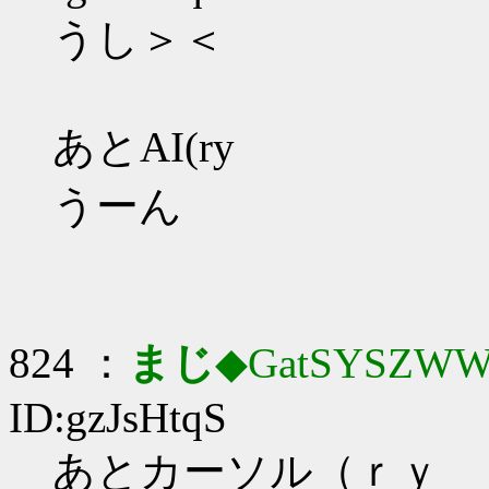
うし＞＜
あとAI(ry
うーん
824 ：
まじ
◆GatSYSZWW
ID:gzJsHtqS
あとカーソル（ｒｙ