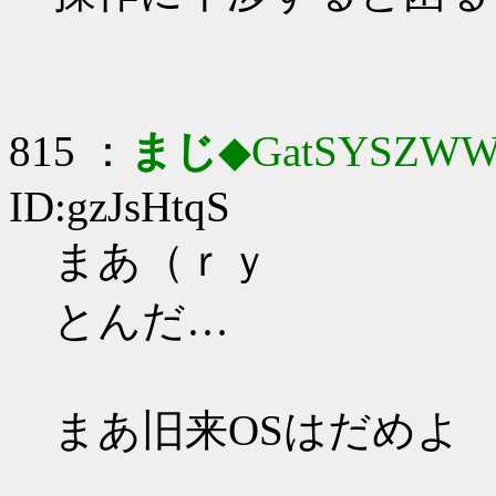
815 ：
まじ
◆GatSYSZWW
ID:gzJsHtqS
まあ（ｒｙ
とんだ…
まあ旧来OSはだめよ