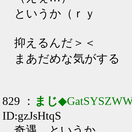
というか（ｒｙ
抑えるんだ＞＜
まあだめな気がする
829 ：
まじ
◆GatSYSZWW
ID:gzJsHtqS
奇遇、というか