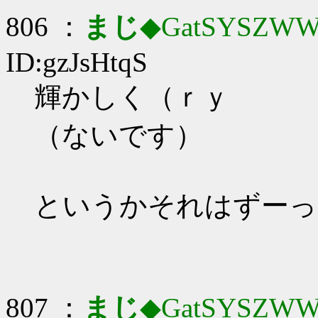
806 ：
まじ
◆GatSYSZWW
ID:gzJsHtqS
輝かしく（ｒｙ
（ないです）
というかそれはずーっ
807 ：
まじ
◆GatSYSZWW