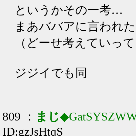
というかその一考…
まあババアに言われた
（どーせ考えていって
ジジイでも同
809 ：
まじ
◆GatSYSZWW
ID:gzJsHtqS