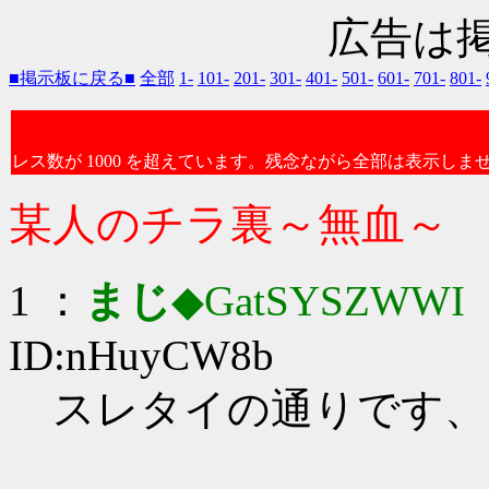
広告は
■掲示板に戻る■
全部
1-
101-
201-
301-
401-
501-
601-
701-
801-
レス数が 1000 を超えています。残念ながら全部は表示しま
某人のチラ裏～無血～
1 ：
まじ
◆GatSYSZWWI
：
ID:nHuyCW8b
スレタイの通りです、