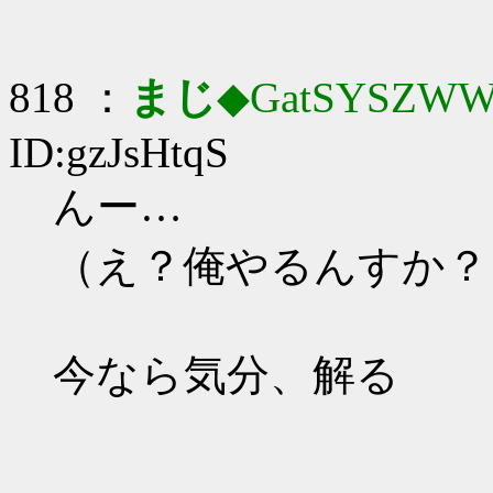
818 ：
まじ
◆GatSYSZWW
ID:gzJsHtqS
んー…
（え？俺やるんすか？
今なら気分、解る