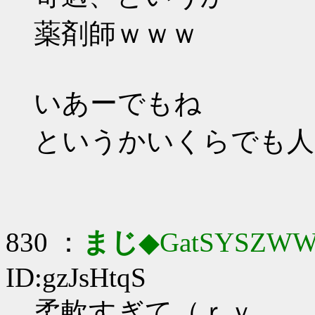
薬剤師ｗｗｗ
いあーでもね
というかいくらでも人
830 ：
まじ
◆GatSYSZWW
ID:gzJsHtqS
柔軟すぎて（ｒｙ