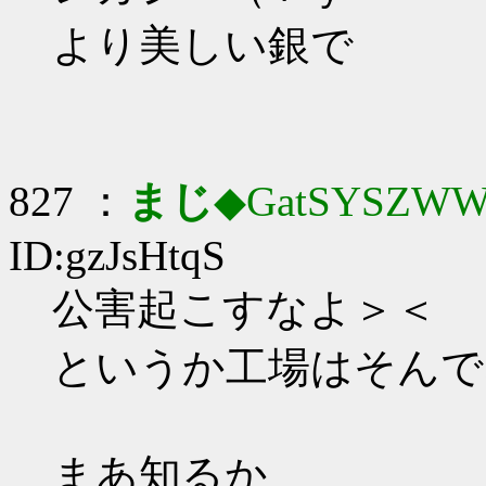
より美しい銀で
827 ：
まじ
◆GatSYSZWW
ID:gzJsHtqS
公害起こすなよ＞＜
というか工場はそんで
まあ知るか