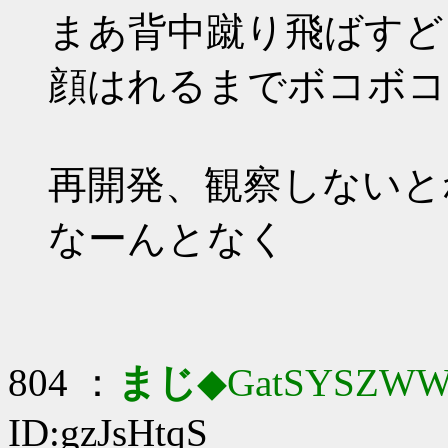
まあ背中蹴り飛ばすど
顔はれるまでボコボコ
再開発、観察しないと
なーんとなく
804 ：
まじ
◆GatSYSZWW
ID:gzJsHtqS