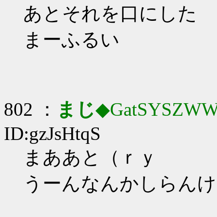
あとそれを口にした
まーふるい
802 ：
まじ
◆GatSYSZWW
ID:gzJsHtqS
まああと（ｒｙ
うーんなんかしらんけ