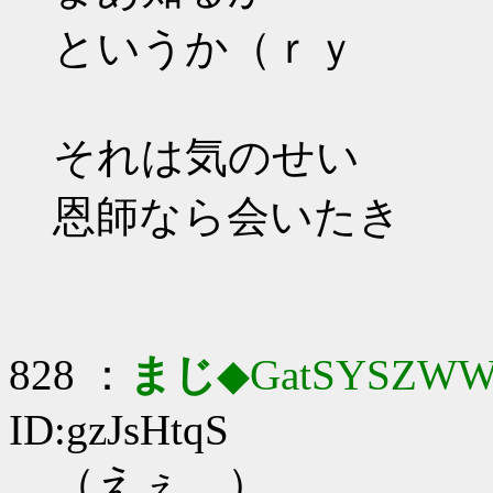
というか（ｒｙ
それは気のせい
恩師なら会いたき
828 ：
まじ
◆GatSYSZWW
ID:gzJsHtqS
（えぇ…）