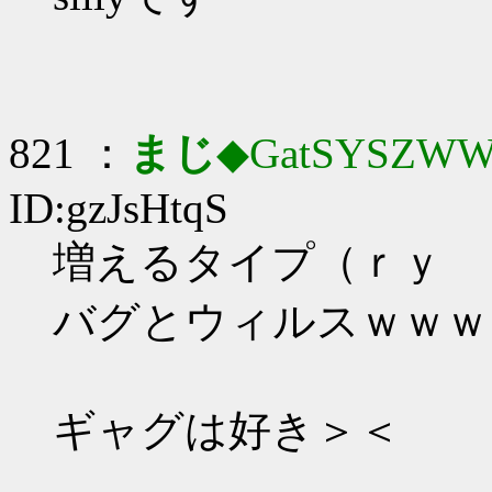
821 ：
まじ
◆GatSYSZWW
ID:gzJsHtqS
増えるタイプ（ｒｙ
バグとウィルスｗｗｗ
ギャグは好き＞＜