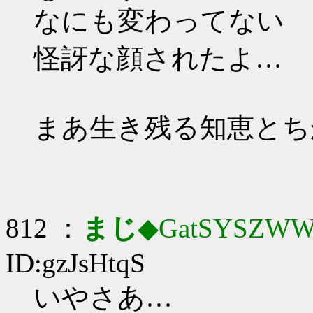
なにも変わってない
怪訝な顔されたよ…
まあ生き残る知恵とち
812 ：
まじ
◆GatSYSZWW
ID:gzJsHtqS
いやさあ…