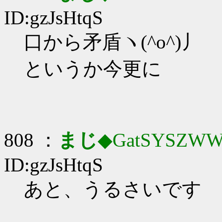
ID:gzJsHtqS
口から矛盾ヽ(^o^)丿
というか今更に
808 ：
まじ
◆GatSYSZWW
ID:gzJsHtqS
あと、うるさいです