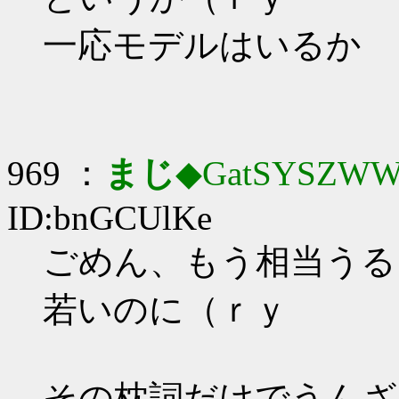
一応モデルはいるか
969 ：
まじ
◆GatSYSZWW
ID:bnGCUlKe
ごめん、もう相当うる
若いのに（ｒｙ
その枕詞だけでうんざ