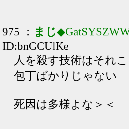
975 ：
まじ
◆GatSYSZWW
ID:bnGCUlKe
人を殺す技術はそれこ
包丁ばかりじゃない
死因は多様よな＞＜