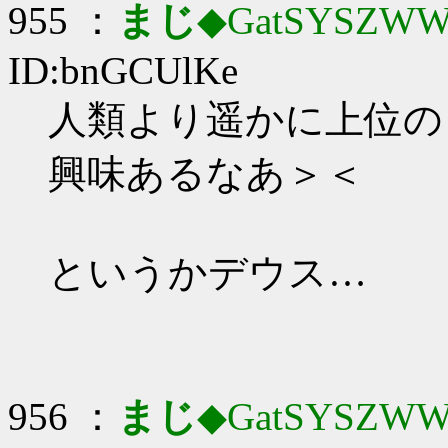
955 ：
まじ
◆GatSYSZWW
ID:bnGCUlKe
人類より遥かに上位の
興味あるなあ＞＜
というかデウス…
956 ：
まじ
◆GatSYSZWW