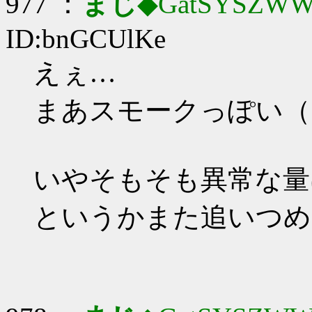
977 ：
まじ
◆GatSYSZWW
ID:bnGCUlKe
えぇ…
まあスモークっぽい（
いやそもそも異常な量
というかまた追いつめ