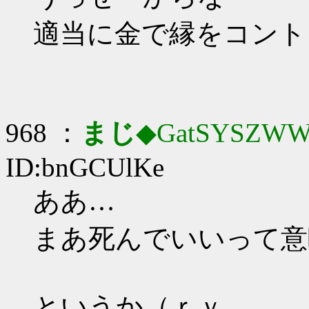
適当に金で縁をコント
968 ：
まじ
◆GatSYSZWW
ID:bnGCUlKe
ああ…
まあ死んでいいって意味
というか（ｒｙ