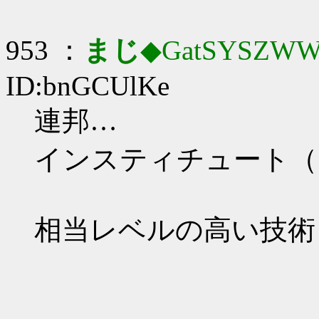
953 ：
まじ
◆GatSYSZWW
ID:bnGCUlKe
連邦…
インスティチュート（
相当レベルの高い技術