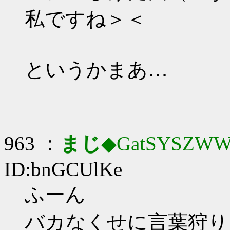
私ですね＞＜
というかまあ…
963 ：
まじ
◆GatSYSZWW
ID:bnGCUlKe
ふーん
バカなくせに言葉狩り