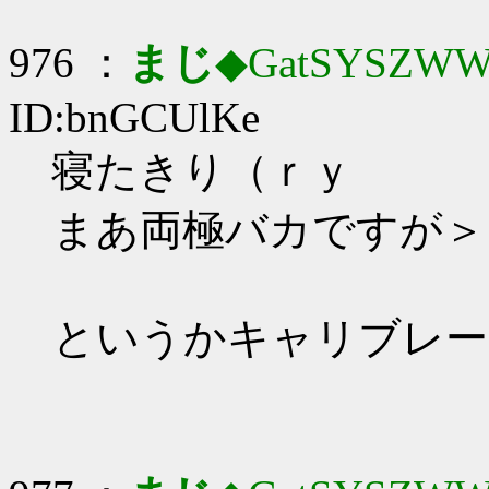
976 ：
まじ
◆GatSYSZWW
ID:bnGCUlKe
寝たきり（ｒｙ
まあ両極バカですが＞
というかキャリブレー