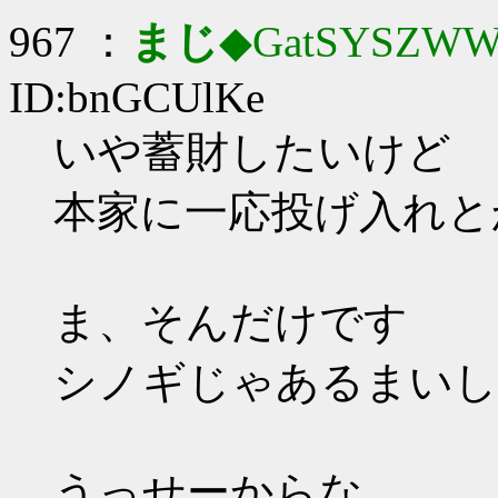
967 ：
まじ
◆GatSYSZWW
ID:bnGCUlKe
いや蓄財したいけど
本家に一応投げ入れと
ま、そんだけです
シノギじゃあるまいし
うっせーからな