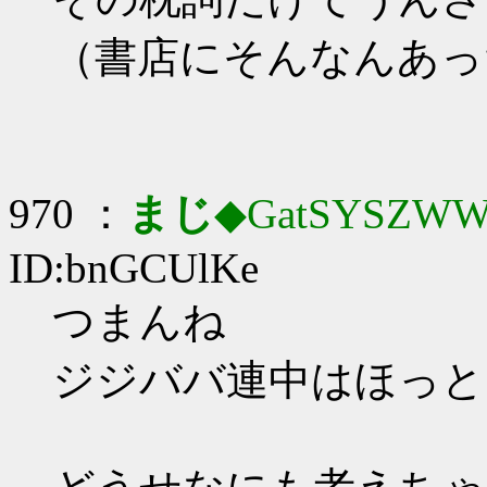
（書店にそんなんあっ
970 ：
まじ
◆GatSYSZWW
ID:bnGCUlKe
つまんね
ジジババ連中はほっと