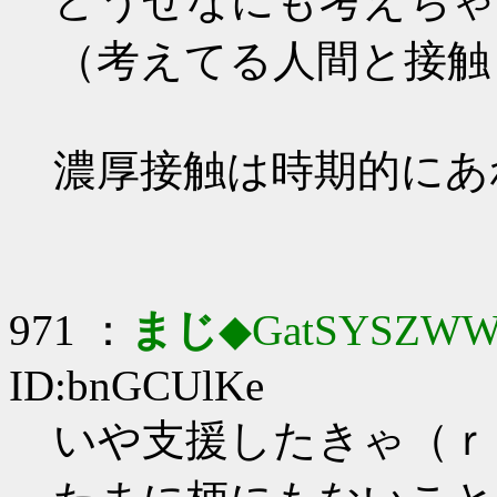
どうせなにも考えちゃ
（考えてる人間と接触
濃厚接触は時期的にあ
971 ：
まじ
◆GatSYSZWW
ID:bnGCUlKe
いや支援したきゃ（ｒ