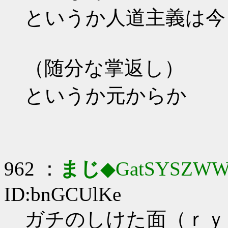
というか人道主義は今
（随分な掌返し）
というか元からか
962 ：
まじ
◆GatSYSZWW
ID:bnGCUlKe
ガチのしけた面（ｒｙ