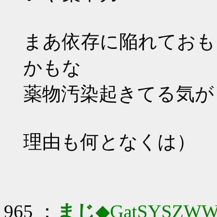
まあ依存に陥れておも
かもな
薬物汚染起きてる気が
理由も何となくは）
965 ：
まじ
◆GatSYSZWW