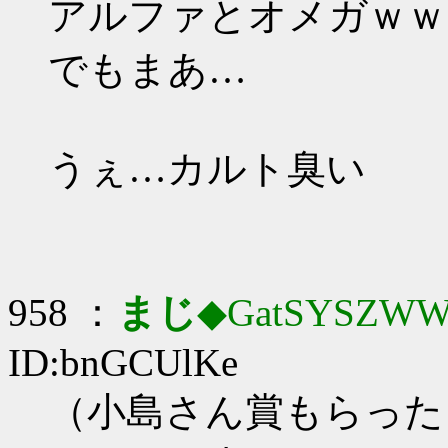
アルファとオメガｗｗ
でもまあ…
うぇ…カルト臭い
958 ：
まじ
◆GatSYSZWW
ID:bnGCUlKe
（小島さん賞もらった