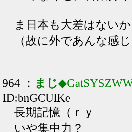
ま日本も大差はないか
（故に外であんな感じ
964 ：
まじ
◆GatSYSZWW
ID:bnGCUlKe
長期記憶（ｒｙ
いや集中力？