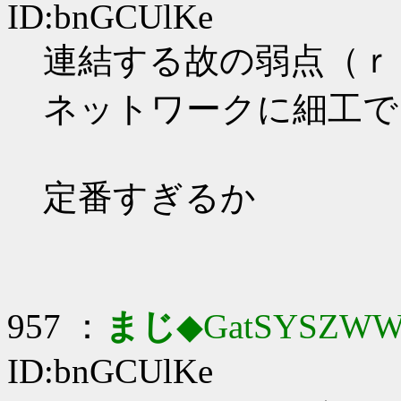
ID:bnGCUlKe
連結する故の弱点（ｒ
ネットワークに細工で
定番すぎるか
957 ：
まじ
◆GatSYSZWW
ID:bnGCUlKe