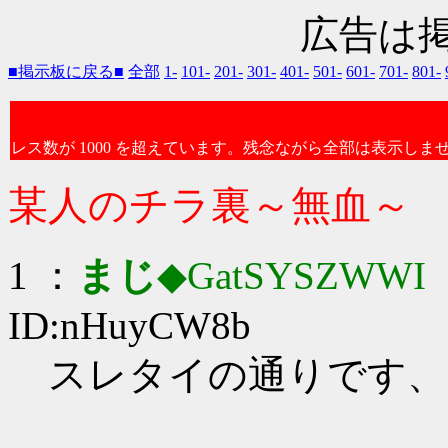
広告は
■掲示板に戻る■
全部
1-
101-
201-
301-
401-
501-
601-
701-
801-
レス数が 1000 を超えています。残念ながら全部は表示しま
某人のチラ裏～無血～
1 ：
まじ
◆GatSYSZWWI
：
ID:nHuyCW8b
スレタイの通りです、