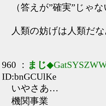
（答えが”確実”じゃな
人類の妨げは人類だな
960 ：
まじ
◆GatSYSZWW
ID:bnGCUlKe
いやさあ…
機関事業