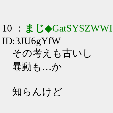
10 ：
まじ
◆GatSYSZWWI
ID:3JU6gYfW
その考えも古いし
暴動も…か
知らんけど