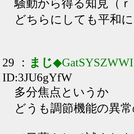
騒動から得る知見（ｒ
どちらにしても平和に
29 ：
まじ
◆GatSYSZWWI
ID:3JU6gYfW
多分焦点というか
どうも調節機能の異常