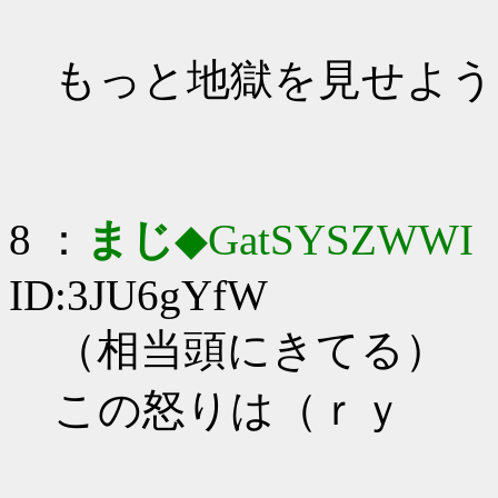
もっと地獄を見せよう
8 ：
まじ
◆GatSYSZWWI
：
ID:3JU6gYfW
（相当頭にきてる）
この怒りは（ｒｙ