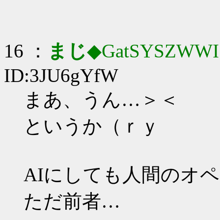
16 ：
まじ
◆GatSYSZWWI
ID:3JU6gYfW
まあ、うん…＞＜
というか（ｒｙ
AIにしても人間のオ
ただ前者…