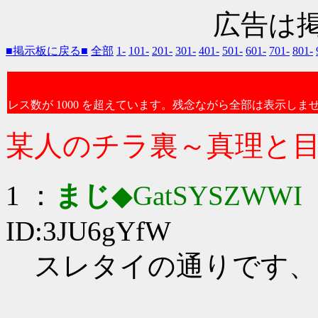
広告は
■掲示板に戻る■
全部
1-
101-
201-
301-
401-
501-
601-
701-
801-
レス数が 1000 を超えています。残念ながら全部は表示しま
某人のチラ裏～真理と
1 ：
まじ
◆GatSYSZWWI
：
ID:3JU6gYfW
スレタイの通りです、