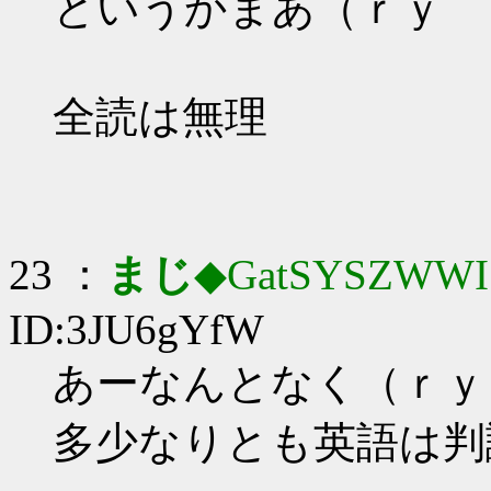
というかまあ（ｒｙ
全読は無理
23 ：
まじ
◆GatSYSZWWI
ID:3JU6gYfW
あーなんとなく（ｒｙ
多少なりとも英語は判