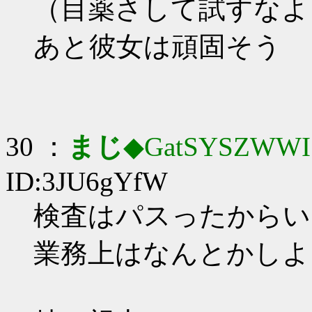
（目薬さして試すなよ
あと彼女は頑固そう
30 ：
まじ
◆GatSYSZWWI
ID:3JU6gYfW
検査はパスったからい
業務上はなんとかしよ