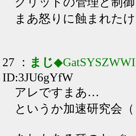
グリッドの管理と制御
まあ怒りに蝕まれたけ
27 ：
まじ
◆GatSYSZWWI
ID:3JU6gYfW
アレですまあ…
というか加速研究会（