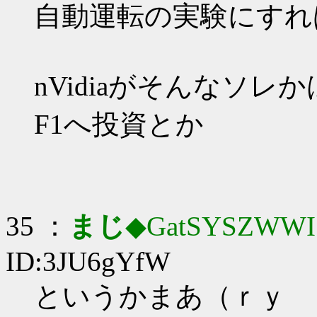
自動運転の実験にすれ
nVidiaがそんなソレ
F1へ投資とか
35 ：
まじ
◆GatSYSZWWI
ID:3JU6gYfW
というかまあ（ｒｙ