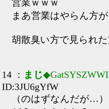
営業ｗｗｗ
まあ営業はやらん方が
胡散臭い方で見られた
14 ：
まじ
◆GatSYSZWWI
ID:3JU6gYfW
（のはずなんだが…）