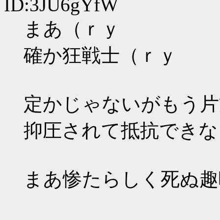
ID:3JU6gYfW
まあ（ｒｙ
確か狂戦士（ｒｙ
定かじゃないがもう片
抑圧されて抵抗できな
まあ惨たらしく死ぬ趣