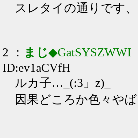
スレタイの通りです、
2 ：
まじ
◆GatSYSZWWI
：
ID:ev1aCVfH
ルカ子…_(:3」z)_
因果どころか色々やば