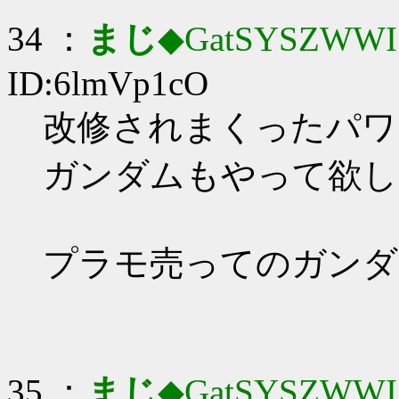
34 ：
まじ
◆GatSYSZWWI
ID:6lmVp1cO
改修されまくったパワー
ガンダムもやって欲し
プラモ売ってのガンダ
35 ：
まじ
◆GatSYSZWWI