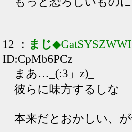
もっと恐ろしいものに
12 ：
まじ
◆GatSYSZWWI
ID:CpMb6PCz
まあ…_(:3」z)_
彼らに味方するしな
本来だとおかしい、が