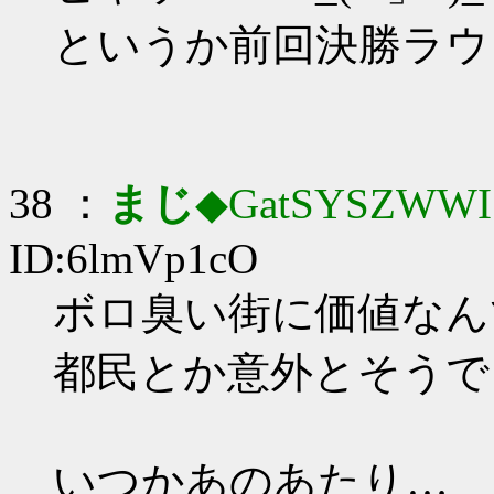
というか前回決勝ラウ
38 ：
まじ
◆GatSYSZWWI
ID:6lmVp1cO
ボロ臭い街に価値なんてな
都民とか意外とそうで
いつかあのあたり…