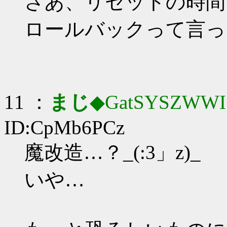
さあ、リセットの時間
ロールバックって言っ
11 ：
まじ
◆GatSYSZWWI
ID:CpMb6PCz
魔改造…？_(:3」z)_
いや…