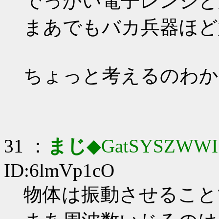
でっかい電子レンジと
まあでもバカ兵器ほど
ちょっと考えるのわか
31 ：
まじ
◆GatSYSZWWI
ID:6lmVp1cO
物体は振動させることで