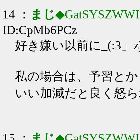
14 ：
まじ
◆GatSYSZWWI
ID:CpMb6PCz
好き嫌い以前に_(:3」z
私の場合は、予習とか
いい加減だと良く怒ら
15 ：
まじ
◆GatSYSZWWI