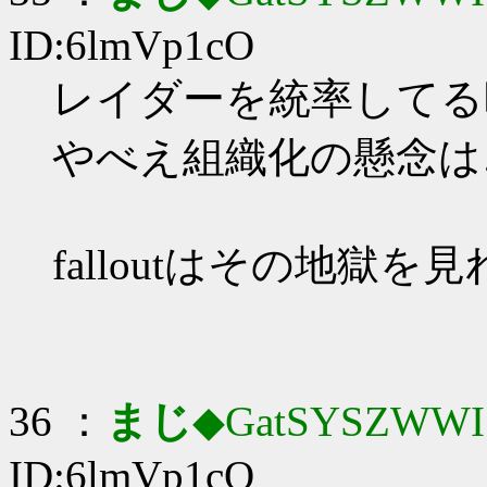
ID:6lmVp1cO
レイダーを統率してる時
やべえ組織化の懸念は
falloutはその地獄を
36 ：
まじ
◆GatSYSZWWI
ID:6lmVp1cO