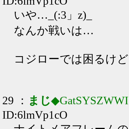
ID:6lmVp1cO
いや…_(:3」z)_
なんか戦いは…
コジローでは困るけど
29 ：
まじ
◆GatSYSZWWI
ID:6lmVp1cO
ナイトメアフレームの思想