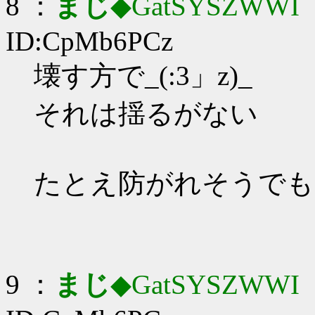
8 ：
まじ
◆GatSYSZWWI
：
ID:CpMb6PCz
壊す方で_(:3」z)_
それは揺るがない
たとえ防がれそうでも
9 ：
まじ
◆GatSYSZWWI
：