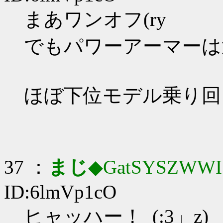
まあワンオフ(ry
でもパワーアーマーは
ほぼ下位モデル乗り回
37 ：
まじ
◆GatSYSZWWI
ID:6lmVp1cO
ヒャッハー！_(:3」z)_