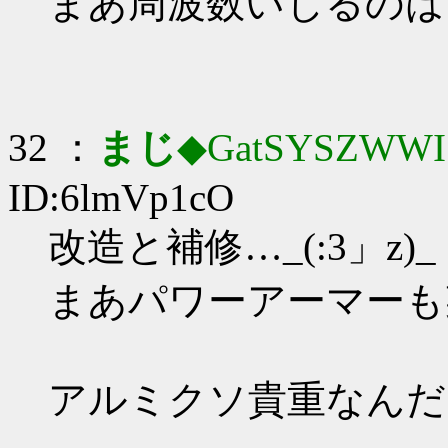
まあ周波数いじるのは
32 ：
まじ
◆GatSYSZWWI
ID:6lmVp1cO
改造と補修…_(:3」z)_
まあパワーアーマーも
アルミクソ貴重なんだ