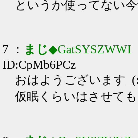
というか使ってない今
7 ：
まじ
◆GatSYSZWWI
：
ID:CpMb6PCz
おはようございます_(:3
仮眠くらいはさせても