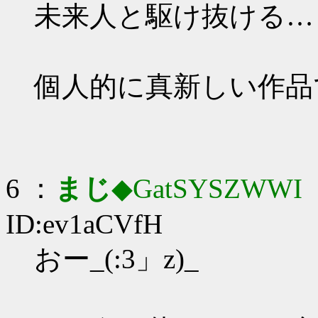
未来人と駆け抜ける…
個人的に真新しい作品
6 ：
まじ
◆GatSYSZWWI
：
ID:ev1aCVfH
おー_(:3」z)_