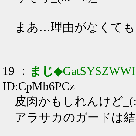
まあ…理由がなくても
19 ：
まじ
◆GatSYSZWWI
ID:CpMb6PCz
皮肉かもしれんけど_(:3
アラサカのガードは結