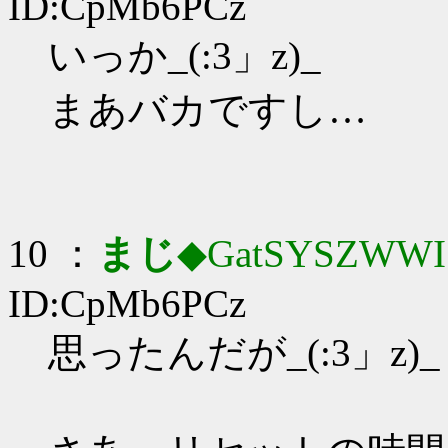
ID:CpMb6PCz
いっか_(:3」z)_
まあバカですし…
10 ：
まじ
◆GatSYSZWWI
ID:CpMb6PCz
思ったんだが_(:3」z)_