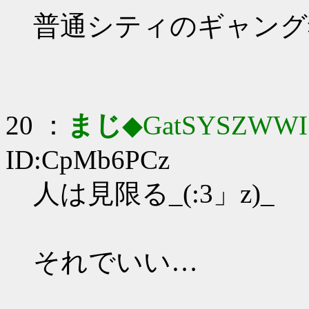
普通シティのギャング
20 ：
まじ
◆GatSYSZWWI
ID:CpMb6PCz
人は見限る_(:3」z)_
それでいい…