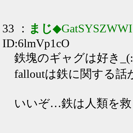
33 ：
まじ
◆GatSYSZWWI
ID:6lmVp1cO
鉄塊のギャグは好き_(:3
falloutは鉄に関する
いいぞ…鉄は人類を救