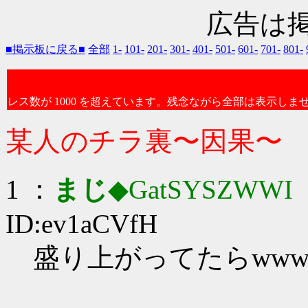
広告は
■掲示板に戻る■
全部
1-
101-
201-
301-
401-
501-
601-
701-
801-
レス数が 1000 を超えています。残念ながら全部は表示しま
某人のチラ裏〜因果〜
1 ：
まじ
◆GatSYSZWWI
：
ID:ev1aCVfH
盛り上がってたらwww