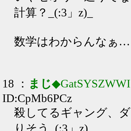
計算？_(:3」z)_
数学はわからんなぁ…
18 ：
まじ
◆GatSYSZWWI
ID:CpMb6PCz
殺してるギャング、ダ
りそう_(:3」z)_