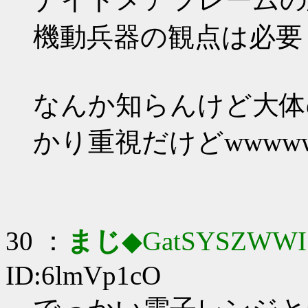
機動兵器の観点は必要
なんか知らんけど大体
かり重視だけどwwww
30 ：
まじ
◆GatSYSZWWI
ID:6lmVp1cO