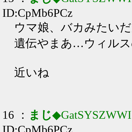
ID:CpMb6PCz
ウマ娘、バカみたいだ
遺伝やまあ…ウィルス
近いね
16 ：
まじ
◆GatSYSZWWI
ID:CpMb6PCz