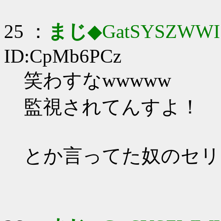
25 ：
まじ
◆GatSYSZWWI
ID:CpMb6PCz
笑わすなwwwww
監視されてんすよ！
とか言ってた奴のセリ