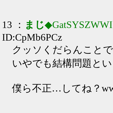
13 ：
まじ
◆GatSYSZWWI
ID:CpMb6PCz
クッソくだらんことで
いやでも結構問題とい
僕ら不正…してね？ww