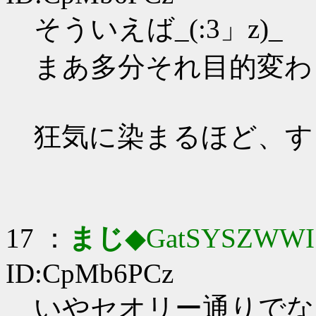
そういえば_(:3」z)_
まあ多分それ目的変わ
狂気に染まるほど、す
17 ：
まじ
◆GatSYSZWWI
ID:CpMb6PCz
いやセオリー通りでな