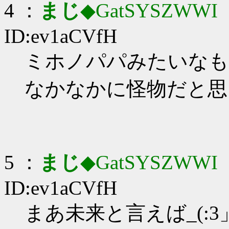
4 ：
まじ
◆GatSYSZWWI
：
ID:ev1aCVfH
ミホノパパみたいなもんだ
なかなかに怪物だと思う
5 ：
まじ
◆GatSYSZWWI
：
ID:ev1aCVfH
まあ未来と言えば_(:3」