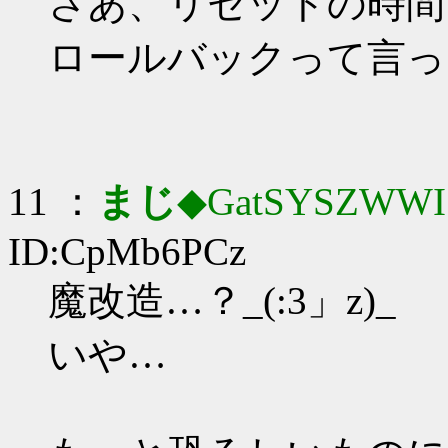
さあ、リセットの時間
ロールバックって言っ
11 ：
まじ
◆GatSYSZWWI
ID:CpMb6PCz
魔改造…？_(:3」z)_
いや…