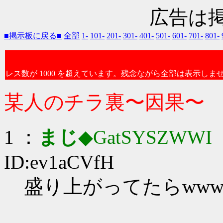
広告は
■掲示板に戻る■
全部
1-
101-
201-
301-
401-
501-
601-
701-
801-
レス数が 1000 を超えています。残念ながら全部は表示しま
某人のチラ裏〜因果〜
1 ：
まじ
◆GatSYSZWWI
：
ID:ev1aCVfH
盛り上がってたらwww