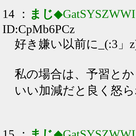
14 ：
まじ
◆GatSYSZWWI
ID:CpMb6PCz
好き嫌い以前に_(:3」z
私の場合は、予習とか
いい加減だと良く怒ら
15 ：
まじ
◆GatSYSZWWI