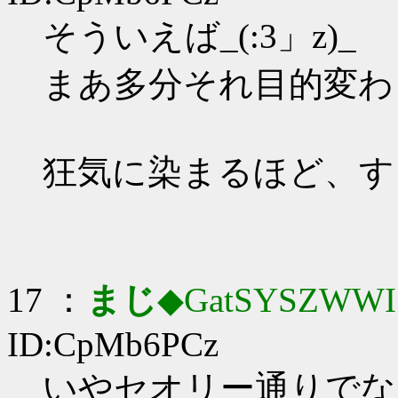
そういえば_(:3」z)_
まあ多分それ目的変わ
狂気に染まるほど、す
17 ：
まじ
◆GatSYSZWWI
ID:CpMb6PCz
いやセオリー通りでな