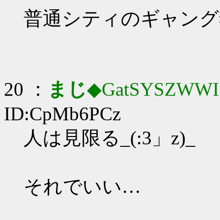
普通シティのギャング
20 ：
まじ
◆GatSYSZWWI
ID:CpMb6PCz
人は見限る_(:3」z)_
それでいい…