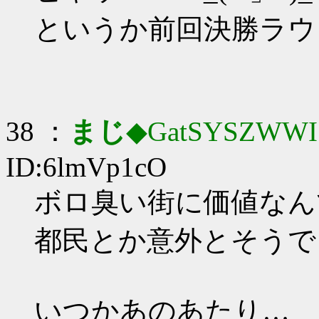
というか前回決勝ラウ
38 ：
まじ
◆GatSYSZWWI
ID:6lmVp1cO
ボロ臭い街に価値なんてな
都民とか意外とそうで
いつかあのあたり…