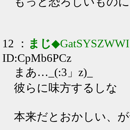
もっと恐ろしいものに
12 ：
まじ
◆GatSYSZWWI
ID:CpMb6PCz
まあ…_(:3」z)_
彼らに味方するしな
本来だとおかしい、が