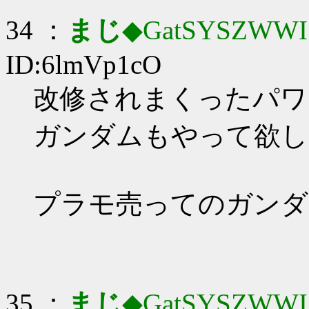
34 ：
まじ
◆GatSYSZWWI
ID:6lmVp1cO
改修されまくったパワー
ガンダムもやって欲し
プラモ売ってのガンダ
35 ：
まじ
◆GatSYSZWWI