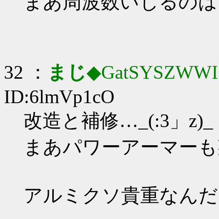
まあ周波数いじるのは
32 ：
まじ
◆GatSYSZWWI
ID:6lmVp1cO
改造と補修…_(:3」z)_
まあパワーアーマーも
アルミクソ貴重なんだ