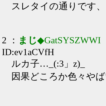
スレタイの通りです、
2 ：
まじ
◆GatSYSZWWI
：
ID:ev1aCVfH
ルカ子…_(:3」z)_
因果どころか色々やば