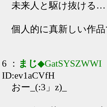
未来人と駆け抜ける…
個人的に真新しい作品
6 ：
まじ
◆GatSYSZWWI
：
ID:ev1aCVfH
おー_(:3」z)_