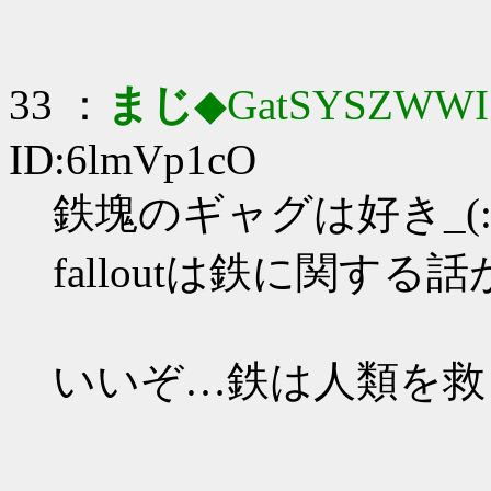
33 ：
まじ
◆GatSYSZWWI
ID:6lmVp1cO
鉄塊のギャグは好き_(:3
falloutは鉄に関する
いいぞ…鉄は人類を救