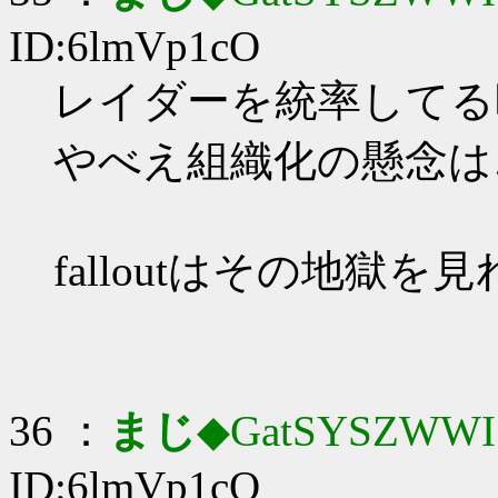
ID:6lmVp1cO
レイダーを統率してる時
やべえ組織化の懸念は
falloutはその地獄を
36 ：
まじ
◆GatSYSZWWI
ID:6lmVp1cO