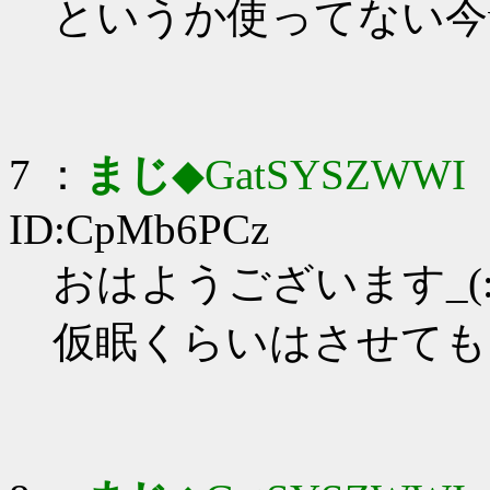
というか使ってない今
7 ：
まじ
◆GatSYSZWWI
：
ID:CpMb6PCz
おはようございます_(:3
仮眠くらいはさせても