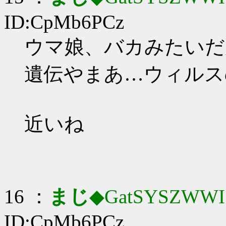
ID:CpMb6PCz
ウマ娘、バカみたいだ
遺伝やまあ…ウィルス
近いね
16 ：
まじ
◆GatSYSZWWI
ID:CpMb6PCz