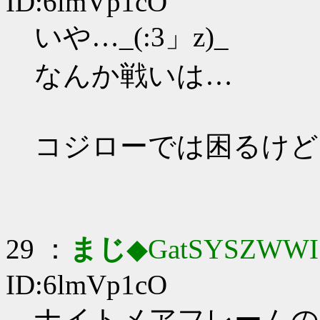
ID:6lmVp1cO
いや…_(:3」z)_
なんか戦いは…
コジローでは困るけど
29 ：
まじ
◆GatSYSZWWI
ID:6lmVp1cO
ナイトメアフレームの思想