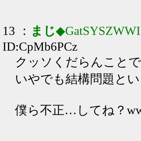
13 ：
まじ
◆GatSYSZWWI
ID:CpMb6PCz
クッソくだらんことで
いやでも結構問題とい
僕ら不正…してね？ww