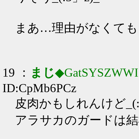
まあ…理由がなくても
19 ：
まじ
◆GatSYSZWWI
ID:CpMb6PCz
皮肉かもしれんけど_(:3
アラサカのガードは結