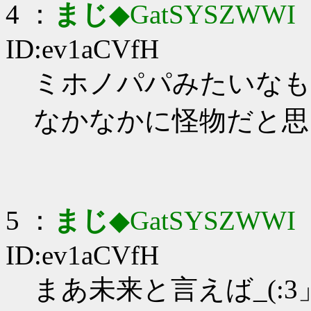
4 ：
まじ
◆GatSYSZWWI
：
ID:ev1aCVfH
ミホノパパみたいなもんだ
なかなかに怪物だと思う
5 ：
まじ
◆GatSYSZWWI
：
ID:ev1aCVfH
まあ未来と言えば_(:3」