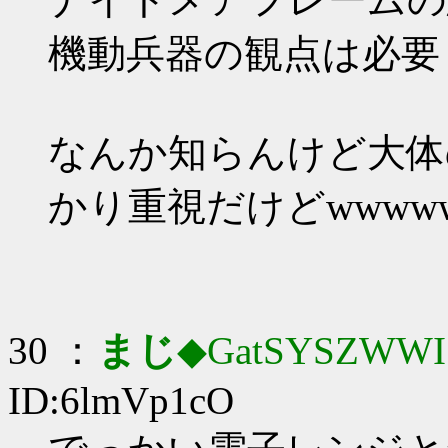
機動兵器の観点は必要
なんか知らんけど大体
かり重視だけどwwww
30 ：
まじ
◆GatSYSZWWI
ID:6lmVp1cO