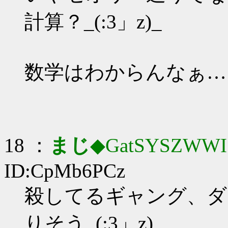
計算？_(:3」z)_
数学はわからんなぁ…
18 ：
まじ
◆GatSYSZWWI
ID:CpMb6PCz
殺してるギャング、ダ
りそう_(:3」z)_