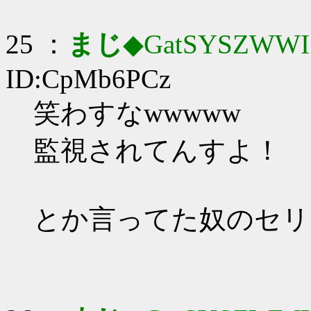
25 ：
まじ
◆GatSYSZWWI
ID:CpMb6PCz
笑わすなwwwww
監視されてんすよ！
とか言ってた奴のセリ