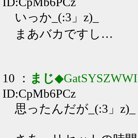
ID:CpMb6PCz
いっか_(:3」z)_
まあバカですし…
10 ：
まじ
◆GatSYSZWWI
ID:CpMb6PCz
思ったんだが_(:3」z)_