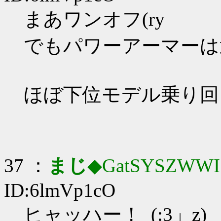
まあワンオフ(ry
でもパワーアーマーは
ほぼ下位モデル乗り回
37 ：
まじ
◆GatSYSZWWI
ID:6lmVp1cO
ヒャッハー！_(:3」z)_