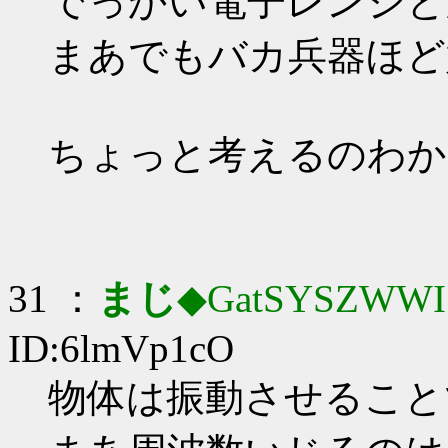
でっかい電子レンジと
まあでもバカ兵器ほど
ちょっと考えるのわか
31 ：
まじ
◆GatSYSZWWI
ID:6lmVp1cO
物体は振動させることで