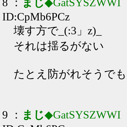
8 ：
まじ
◆GatSYSZWWI
：
ID:CpMb6PCz
壊す方で_(:3」z)_
それは揺るがない
たとえ防がれそうでも
9 ：
まじ
◆GatSYSZWWI
：