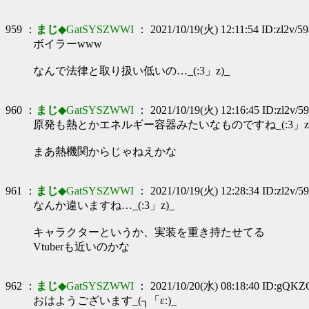
959 ：
まじ
◆GatSYSZWWI
： 2021/10/19(火) 12:11:54 ID:zl2v/59
ボイラーwww
なんで法律と取り扱い低いの…_(:3」z)_
960 ：
まじ
◆GatSYSZWWI
： 2021/10/19(火) 12:16:45 ID:zl2v/59
原発も熱とかエネルギー容器みたいなものですね_(:3」z)
まあ熱機関からじゃねえかな
961 ：
まじ
◆GatSYSZWWI
： 2021/10/19(火) 12:28:34 ID:zl2v/59
なんか違いますね…_(:3」z)_
キャラクターというか、実装を重き持たせてる
Vtuberも近いのかな
962 ：
まじ
◆GatSYSZWWI
： 2021/10/20(水) 08:18:40 ID:gQK
おはようございます_(┐「ε:)_