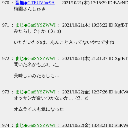
970 ：
音無
◆GTEUVfne9A
： 2021/10/21(木) 17:15:29 ID:BArN
梅園さんしゅき
971 ：
まじ
◆GatSYSZWWI
： 2021/10/21(木) 19:35:22 ID:XgfB
みたらしですか_(:3」z)_
いただいたのは、あんこと入ってないやつですねー
972 ：
まじ
◆GatSYSZWWI
： 2021/10/21(木) 21:41:37 ID:XgfB
聞いた名かも_(:3」z)_
美味しいみたらしも…
973 ：
まじ
◆GatSYSZWWI
： 2021/10/22(金) 12:37:26 ID:isuKW
オッサンが食いつかないか…_(:3」z)_
オムライスも気になった
974 ：
まじ
◆GatSYSZWWI
： 2021/10/22(金) 13:48:21 ID:isuKW