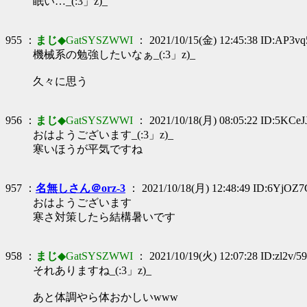
眠い…_(:3」z)_
955 ：
まじ
◆GatSYSZWWI
： 2021/10/15(金) 12:45:38 ID:AP3vq
機械系の勉強したいなぁ_(:3」z)_
久々に思う
956 ：
まじ
◆GatSYSZWWI
： 2021/10/18(月) 08:05:22 ID:5KCeJ
おはようございます_(:3」z)_
寒いほうが平気ですね
957 ：
名無しさん＠orz-3
： 2021/10/18(月) 12:48:49 ID:6YjOZ7
おはようございます
寒さ対策したら結構暑いです
958 ：
まじ
◆GatSYSZWWI
： 2021/10/19(火) 12:07:28 ID:zl2v/59
それありますね_(:3」z)_
あと体調やら体おかしいwww