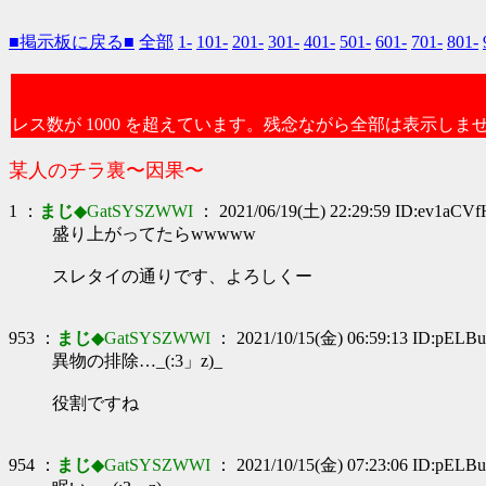
■掲示板に戻る■
全部
1-
101-
201-
301-
401-
501-
601-
701-
801-
レス数が 1000 を超えています。残念ながら全部は表示しま
某人のチラ裏〜因果〜
1 ：
まじ
◆GatSYSZWWI
： 2021/06/19(土) 22:29:59 ID:ev1aCVf
盛り上がってたらwwwww
スレタイの通りです、よろしくー
953 ：
まじ
◆GatSYSZWWI
： 2021/10/15(金) 06:59:13 ID:pELB
異物の排除…_(:3」z)_
役割ですね
954 ：
まじ
◆GatSYSZWWI
： 2021/10/15(金) 07:23:06 ID:pELB