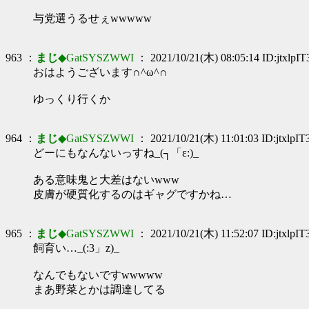
与党選うるせぇwwwww
963 ：
まじ
◆GatSYSZWWI
： 2021/10/21(木) 08:05:14 ID:jtxlpIT
おはようございます∩^ω^∩
ゆっくり行くか
964 ：
まじ
◆GatSYSZWWI
： 2021/10/21(木) 11:01:03 ID:jtxlpIT
どーにもなんないっすね_(┐「ε:)_
ある意味鬼と大差はないwww
皮膚が硬質化するのはギャグですかね…
965 ：
まじ
◆GatSYSZWWI
： 2021/10/21(木) 11:52:07 ID:jtxlpIT
飼育い…_(:3」z)_
なんでもないですwwwww
まあ野菜とかは調達してる