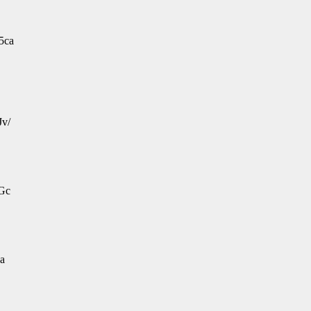
5ca
Jv/
Gc
a