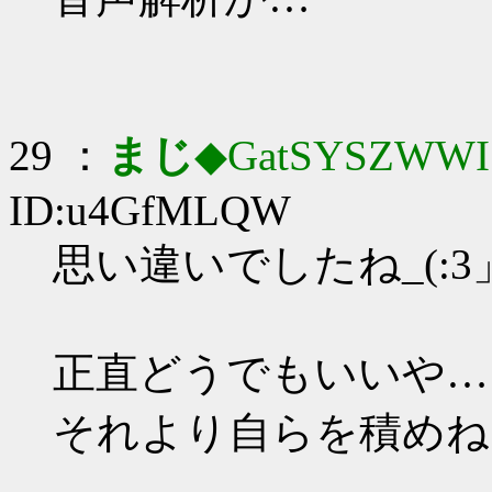
29 ：
まじ
◆GatSYSZWWI
ID:u4GfMLQW
思い違いでしたね_(:3」
正直どうでもいいや…
それより自らを積めね