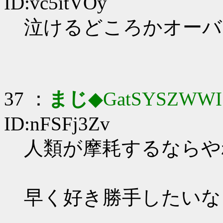
ID:vc5itVOy
泣けるどころかオーバーキ
37 ：
まじ
◆GatSYSZWWI
ID:nFSFj3Zv
人類が摩耗するならや
早く好き勝手したいな