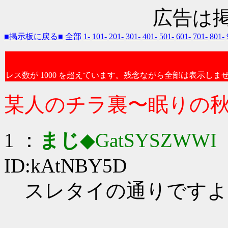
広告は
■掲示板に戻る■
全部
1-
101-
201-
301-
401-
501-
601-
701-
801-
レス数が 1000 を超えています。残念ながら全部は表示しま
某人のチラ裏〜眠りの
1 ：
まじ
◆GatSYSZWWI
：
ID:kAtNBY5D
スレタイの通りですよ