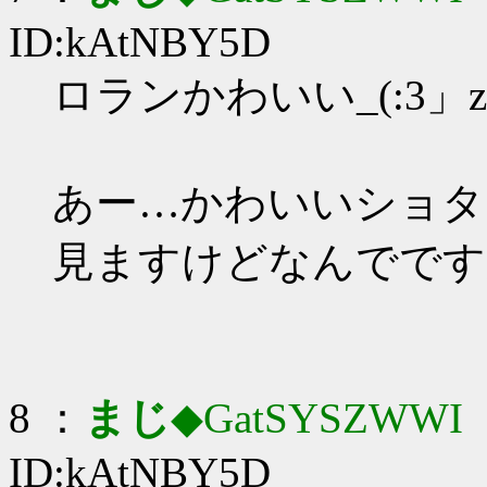
ID:kAtNBY5D
ロランかわいい_(:3」z
あー…かわいいショタは
見ますけどなんでです
8 ：
まじ
◆GatSYSZWWI
：
ID:kAtNBY5D