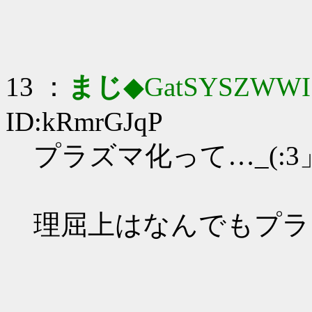
13 ：
まじ
◆GatSYSZWWI
ID:kRmrGJqP
プラズマ化って…_(:3」
理屈上はなんでもプラ