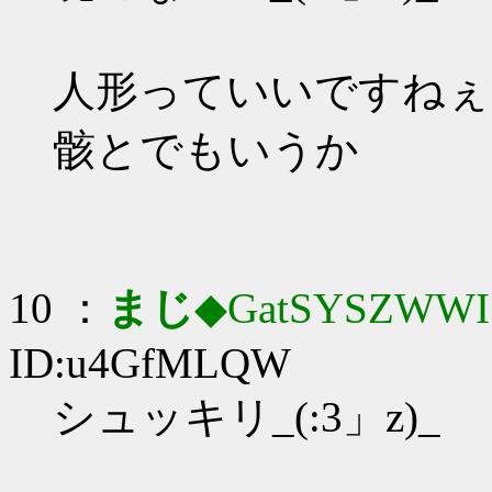
人形っていいですねぇ
骸とでもいうか
10 ：
まじ
◆GatSYSZWWI
ID:u4GfMLQW
シュッキリ_(:3」z)_