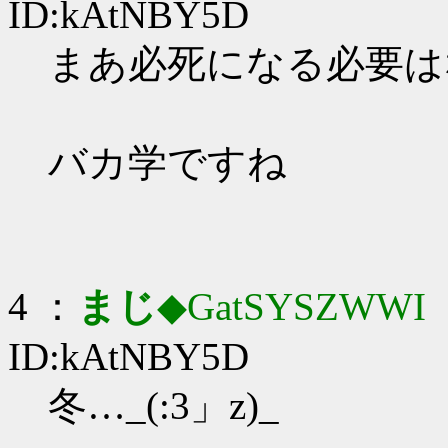
ID:kAtNBY5D
まあ必死になる必要はない
バカ学ですね
4 ：
まじ
◆GatSYSZWWI
：
ID:kAtNBY5D
冬…_(:3」z)_