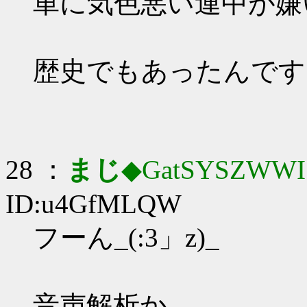
単に気色悪い連中が嫌いな
歴史でもあったんです
28 ：
まじ
◆GatSYSZWWI
ID:u4GfMLQW
フーん_(:3」z)_
音声解析か…