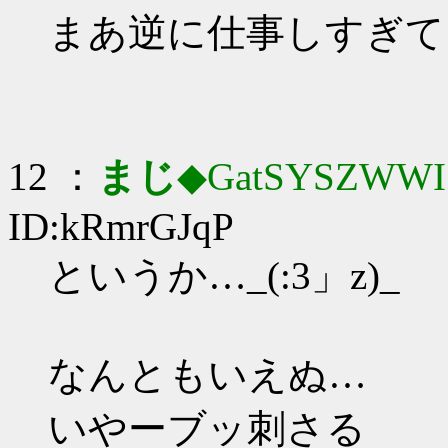
まあ逆に仕事しすぎて
12 ：
まじ
◆GatSYSZWWI
ID:kRmrGJqP
というか…_(:3」z)_
なんともいえぬ…
いやーブッ刺さる