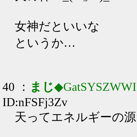
女神だといいな
というか…
40 ：
まじ
◆GatSYSZWWI
ID:nFSFj3Zv
天ってエネルギーの源だ