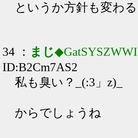
というか方針も変わる
34 ：
まじ
◆GatSYSZWWI
ID:B2Cm7AS2
私も臭い？_(:3」z)_
からでしょうね