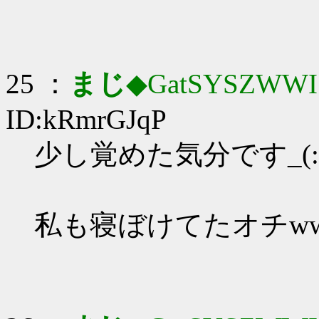
25 ：
まじ
◆GatSYSZWWI
ID:kRmrGJqP
少し覚めた気分です_(:3
私も寝ぼけてたオチww