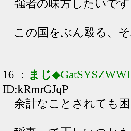
強者の味方したいですし…
この国をぶん殴る、そ
16 ：
まじ
◆GatSYSZWWI
ID:kRmrGJqP
余計なことされても困る…