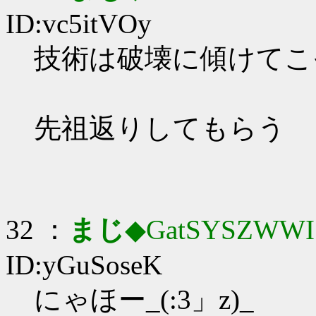
ID:vc5itVOy
技術は破壊に傾けてこそ_
先祖返りしてもらう
32 ：
まじ
◆GatSYSZWWI
ID:yGuSoseK
にゃほー_(:3」z)_