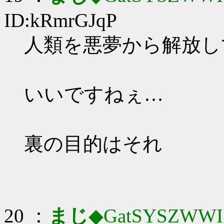
ID:kRmrGJqP
人類を悪夢から解放し
いいですねぇ…
裏の目的はそれ
20 ：
まじ
◆GatSYSZWWI