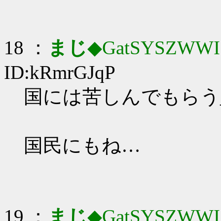
18 ：
まじ
◆GatSYSZWWI
ID:kRmrGJqP
国には苦しんでもらう_(:
国民にもね…
19 ：
まじ
◆GatSYSZWWI