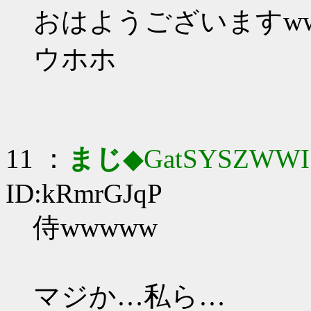
おはようございますww
ウホホ
11 ：
まじ
◆GatSYSZWWI
ID:kRmrGJqP
侍wwwww
マジか…私ら…