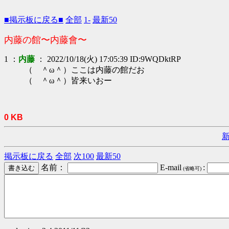
■掲示板に戻る■
全部
1-
最新50
内藤の館〜内藤會〜
1 ：
内藤
： 2022/10/18(火) 17:05:39 ID:9WQDktRP
（ ＾ω＾）ここは内藤の館だお
（ ＾ω＾）皆来いおー
0 KB
掲示板に戻る
全部
次100
最新50
名前：
E-mail
:
(省略可)