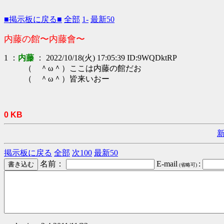
■掲示板に戻る■
全部
1-
最新50
内藤の館〜内藤會〜
1 ：
内藤
： 2022/10/18(火) 17:05:39 ID:9WQDktRP
（ ＾ω＾）ここは内藤の館だお
（ ＾ω＾）皆来いおー
0 KB
掲示板に戻る
全部
次100
最新50
名前：
E-mail
:
(省略可)