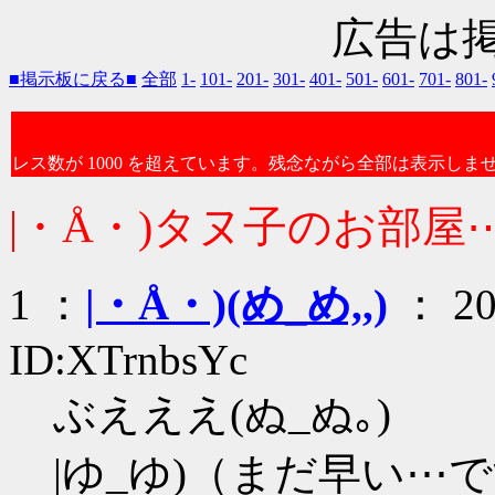
広告は
■掲示板に戻る■
全部
1-
101-
201-
301-
401-
501-
601-
701-
801-
レス数が 1000 を超えています。残念ながら全部は表示しま
|・Å・)タヌ子のお部屋
1 ：
|・Å・)(め_め,,)
： 202
ID:XTrnbsYc
ぶえええ(ぬ_ぬ｡)
|ゆ_ゆ)（まだ早い⋯