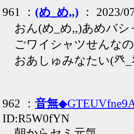
961 ：
(め_め,,)
： 2023/07
おん(め_め,,)あめ
ごワイシャツせんなのー(
おあしゅみなたい(癶_
962 ：
音無
◆GTEUVfne9
ID:R5W0fYN
朝からセミ元気