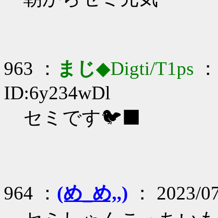
963 ：
まじ
◆Digti/T1ps
： 
ID:6y234wDl
セミです🐦‍⬛
964 ：
(め_め,,)
： 2023/07