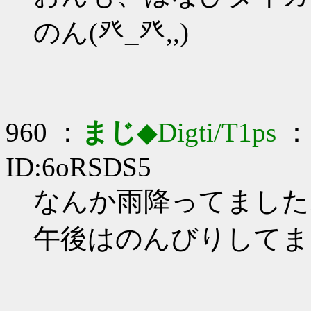
のん(癶_癶,,)
960 ：
まじ
◆Digti/T1ps
： 
ID:6oRSDS5
なんか雨降ってましたね_
午後はのんびりしてま