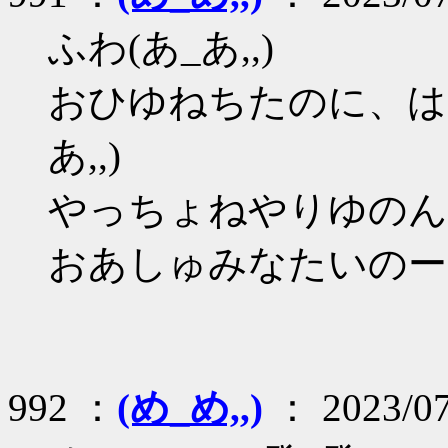
ふわ(あ_あ,,)
おひゆねちたのに、は
あ,,)
やっちょねやりゆのん(癶
おあしゅみなたいのー(癶
992 ：
(め_め,,)
： 2023/07