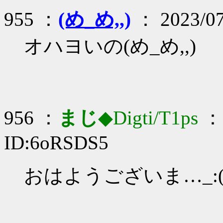
955 ：
(め_め,,)
： 2023/07
オハヨいの(め_め,,)
956 ：
まじ
◆Digti/T1ps
： 
ID:6oRSDS5
おはようございま…_:(´ཀ