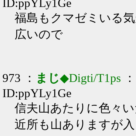
ID:ppYLy1Ge
福島もクマゼミいる気がし
広いので
973 ：
まじ
◆Digti/T1ps
： 
ID:ppYLy1Ge
信夫山あたりに色々いたり
近所も山ありますが入