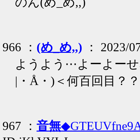
のん(め_め,,)
966 ：
(め_め,,)
： 2023/07
ようよう⋯よーよーせな⋯
|・Å・)＜何百回目？
967 ：
音無
◆GTEUVfne9