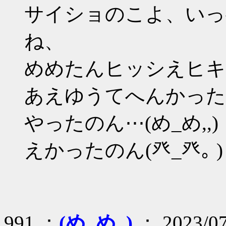
サイショのこよ、いっ
ね、
めめたんヒッシえヒキト
あえゆうてへんかった
やったのん⋯(め_め,,)
えかったのん(癶_癶｡ )
991 ：
(め_め,,)
： 2023/07