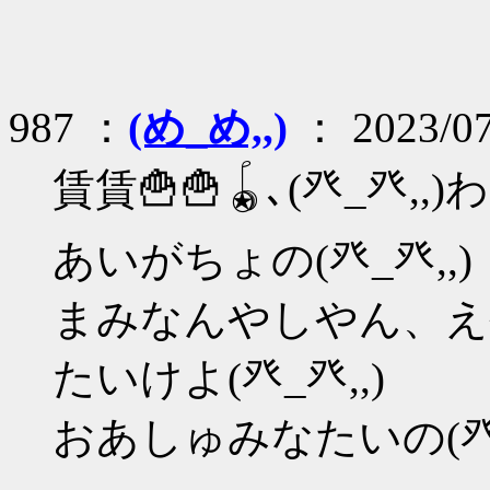
987 ：
(め_め,,)
： 2023/07
賃賃🍟🍟🪀､(癶_癶,
あいがちょの(癶_癶,,)
まみなんやしやん、え
たいけよ(癶_癶,,)
おあしゅみなたいの(癶