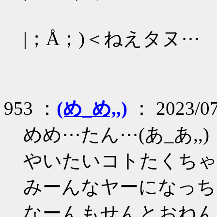
|；Å；)＜ねえタヌ⋯
953 ：
(め_め,,)
： 2023/07
めめ⋯たん⋯(あ_あ,,)
やいたいコトたくちゃん
みーんなヤーになっちし
なーんもせんとおねんね