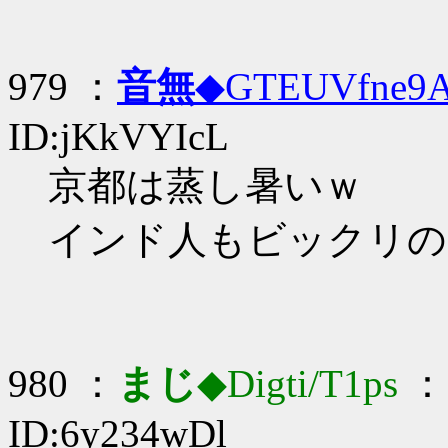
979 ：
音無
◆GTEUVfne9
ID:jKkVYIcL
京都は蒸し暑いｗ
インド人もビックリの
980 ：
まじ
◆Digti/T1ps
： 
ID:6y234wDl