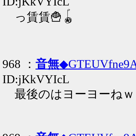
ID:jKkVYIcL
っ賃賃🍟🪀
968 ：
音無
◆GTEUVfne9
ID:jKkVYIcL
最後のはヨーヨーねｗ