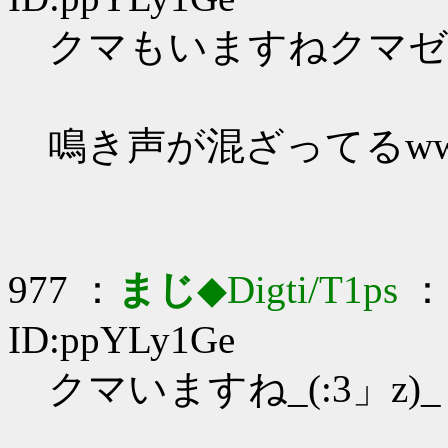
クマもいますねクマゼミ_
鳴き声が混ざってるw
977 ：
まじ
◆Digti/T1ps
： 
ID:ppYLy1Ge
クマいますね_(:3」z)_