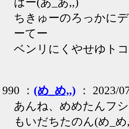
はー(あ_あ,,)
ちきゅーのろっかにデ
ーてー
ベンリにくやせゆトコて
990 ：
(め_め,,)
： 2023/07
あんね、めめたんフシ
もいだちたのん(め_め,,