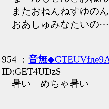
またおねんねすゆのん⋯(
おあしゅみなたいの⋯(あ
954 ：
音無
◆GTEUVfne9
ID:GET4UDzS
暑い めちゃ暑い