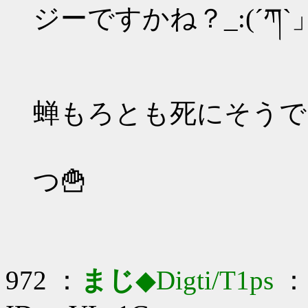
ジーですかね？_:(´ཀ`」
蝉もろとも死にそうで
つ🍟
972 ：
まじ
◆Digti/T1ps
： 