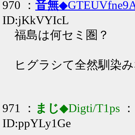
970 ：
音無
◆GTEUVfne9
ID:jKkVYIcL
福島は何セミ圏？
ヒグラシて全然馴染み
971 ：
まじ
◆Digti/T1ps
： 
ID:ppYLy1Ge