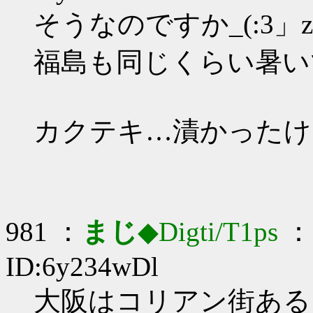
そうなのですか_(:3」z
福島も同じくらい暑い
カクテキ…漬かったけ
981 ：
まじ
◆Digti/T1ps
： 
ID:6y234wDl
大阪はコリアン街あるらし