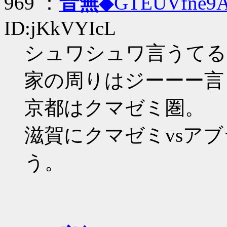
969 ：
音無
◆GTEUVfne9
ID:jKkVYIcL
シュワシュワ言うてる
家の周りはジーーー言
京都はクマゼミ圏。
滋賀にクマゼミvsア
う。