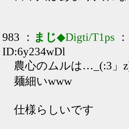
983 ：
まじ
◆Digti/T1ps
： 
ID:6y234wDl
農心のムルは…_(:3」z
麺細いwww
仕様らしいです