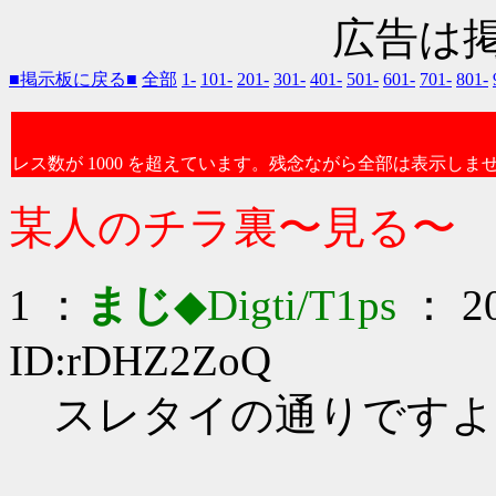
広告は
■掲示板に戻る■
全部
1-
101-
201-
301-
401-
501-
601-
701-
801-
レス数が 1000 を超えています。残念ながら全部は表示しま
某人のチラ裏〜見る〜
1 ：
まじ
◆Digti/T1ps
： 20
ID:rDHZ2ZoQ
スレタイの通りですよ