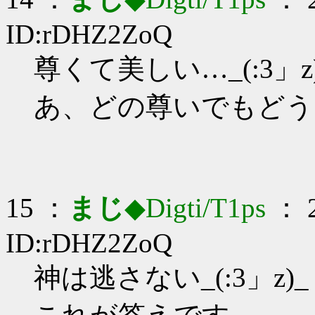
ID:rDHZ2ZoQ
尊くて美しい…_(:3」z
あ、どの尊いでもどう
15 ：
まじ
◆Digti/T1ps
： 2
ID:rDHZ2ZoQ
神は逃さない_(:3」z)_