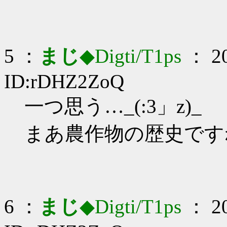
5 ：
まじ
◆Digti/T1ps
： 20
ID:rDHZ2ZoQ
一つ思う…_(:3」z)_
まあ農作物の歴史です
6 ：
まじ
◆Digti/T1ps
： 20