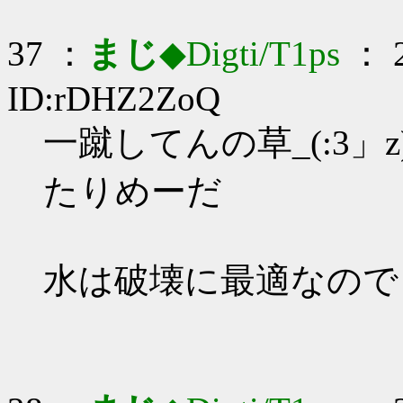
37 ：
まじ
◆Digti/T1ps
： 2
ID:rDHZ2ZoQ
一蹴してんの草_(:3」z
たりめーだ
水は破壊に最適なので