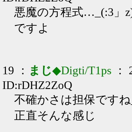
悪魔の方程式…_(:3」z)
ですよ
19 ：
まじ
◆Digti/T1ps
： 2
ID:rDHZ2ZoQ
不確かさは担保ですね_(:
正直そんな感じ