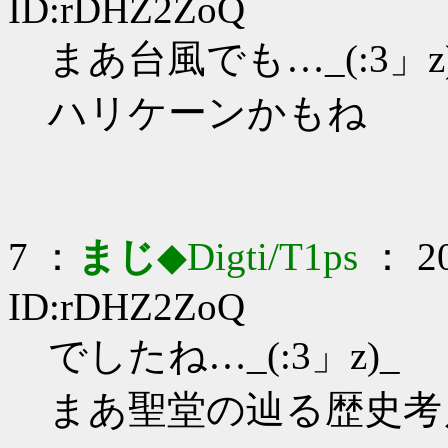
ID:rDHZ2ZoQ
まあ台風でも…_(:3」z
ハリケーンかもね
7 ：
まじ
◆Digti/T1ps
： 20
ID:rDHZ2ZoQ
でしたね…_(:3」z)_
まあ聖堂の辿る歴史考