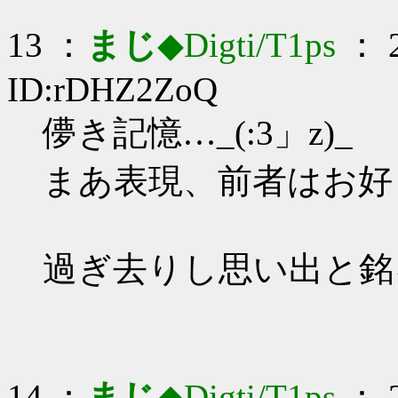
13 ：
まじ
◆Digti/T1ps
： 2
ID:rDHZ2ZoQ
儚き記憶…_(:3」z)_
まあ表現、前者はお好
過ぎ去りし思い出と銘
14 ：
まじ
◆Digti/T1ps
： 2