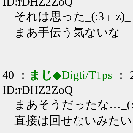
ID:rDHZ2ZoQ
それは思った_(:3」z)_
まあ手伝う気ないな
40 ：
まじ
◆Digti/T1ps
： 2
ID:rDHZ2ZoQ
まあそうだったな…_(:3
直接は回せないみたい