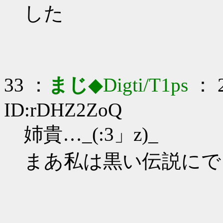
した
33 ：
まじ
◆Digti/T1ps
： 2
ID:rDHZ2ZoQ
姉貴…_(:3」z)_
まあ私は黒い伝説にで