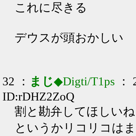
これに尽きる
デウスが頭おかしい
32 ：
まじ
◆Digti/T1ps
： 2
ID:rDHZ2ZoQ
割と勘弁してほしいね…_
というかリコリコはま