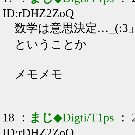
ID:rDHZ2ZoQ
数学は意思決定…_(:3」
ということか
メモメモ
18 ：
まじ
◆Digti/T1ps
： 2
ID:rDHZ2ZoQ