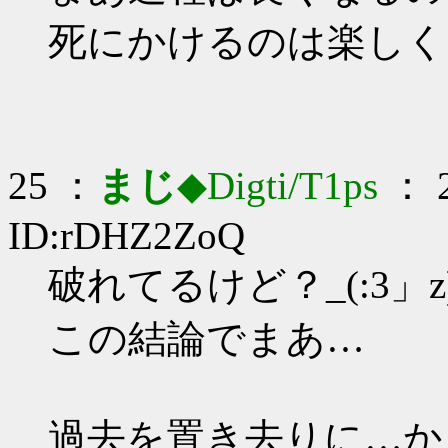
死にかけるのは楽しく
25 ：
まじ
◆Digti/T1ps
： 2
ID:rDHZ2ZoQ
破れてるけど？_(:3」z
この結論でまあ…
過去を置き去りに…か