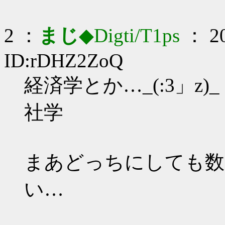
2 ：
まじ
◆Digti/T1ps
： 20
ID:rDHZ2ZoQ
経済学とか…_(:3」z)_
社学
まあどっちにしても数
い…