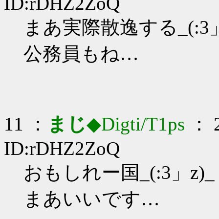
ID:rDHZ2ZoQ
まあ実際散逸する_(:3」
公務員もね…
11 ：
まじ
◆Digti/T1ps
： 2
ID:rDHZ2ZoQ
おもしれー国_(:3」z)_
まあいいです…