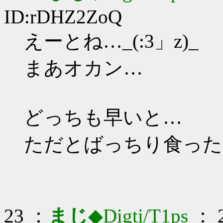
ID:rDHZ2ZoQ
えーとね…_(:3」z)_
まあオカン…
どっちも早いと…
ただとばっちり食った
23 ：
まじ
◆Digti/T1ps
： 2