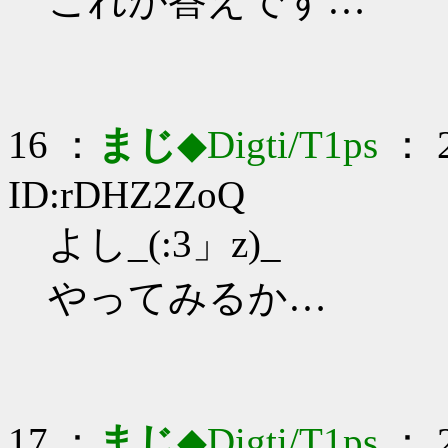
これが答えです…
16 ：
まじ
◆Digti/T1ps
： 2
ID:rDHZ2ZoQ
よし_(:3」z)_
やってみるか…
17 ：
まじ
◆Digti/T1ps
： 2