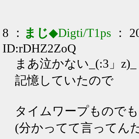
8 ：
まじ
◆Digti/T1ps
： 20
ID:rDHZ2ZoQ
まあ泣かない_(:3」z)_
記憶していたので
タイムワープものでも
(分かってて言ってんだ