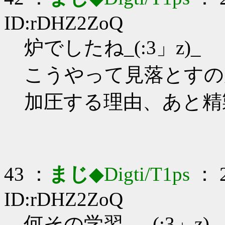
ID:rDHZ2ZoQ
炉でしたね_(:3」z)_
こうやって見落とすの
加圧する理由、あと精
43 ：
まじ
◆Digti/T1ps
： 2
ID:rDHZ2ZoQ
何その学習…_(:3」z)_