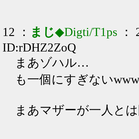
12 ：
まじ
◆Digti/T1ps
： 2
ID:rDHZ2ZoQ
まあゾハル…
も一個にすぎないww
まあマザーが一人とは