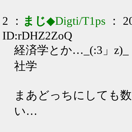
2 ：
まじ
◆Digti/T1ps
： 20
ID:rDHZ2ZoQ
経済学とか…_(:3」z)_
社学
まあどっちにしても数
い…