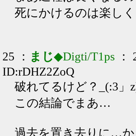
死にかけるのは楽しく
25 ：
まじ
◆Digti/T1ps
： 2
ID:rDHZ2ZoQ
破れてるけど？_(:3」z
この結論でまあ…
過去を置き去りに…か