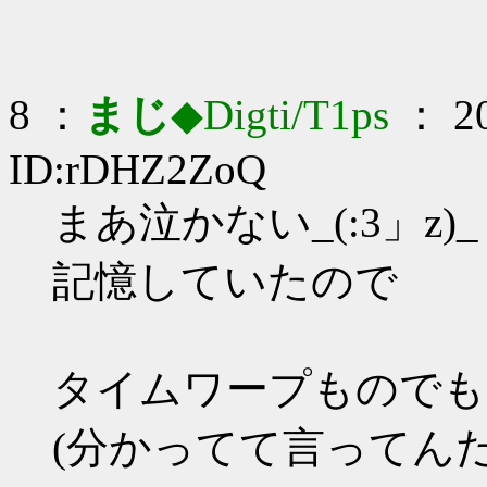
8 ：
まじ
◆Digti/T1ps
： 20
ID:rDHZ2ZoQ
まあ泣かない_(:3」z)_
記憶していたので
タイムワープものでも
(分かってて言ってんだ