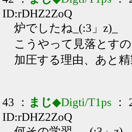
ID:rDHZ2ZoQ
炉でしたね_(:3」z)_
こうやって見落とすの
加圧する理由、あと精
43 ：
まじ
◆Digti/T1ps
： 2
ID:rDHZ2ZoQ
何その学習…_(:3」z)_