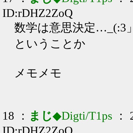
ID:rDHZ2ZoQ
数学は意思決定…_(:3」
ということか
メモメモ
18 ：
まじ
◆Digti/T1ps
： 2
ID:rDHZ2ZoQ