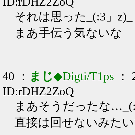
ID:rDHZ2ZoQ
それは思った_(:3」z)_
まあ手伝う気ないな
40 ：
まじ
◆Digti/T1ps
： 2
ID:rDHZ2ZoQ
まあそうだったな…_(:3
直接は回せないみたい