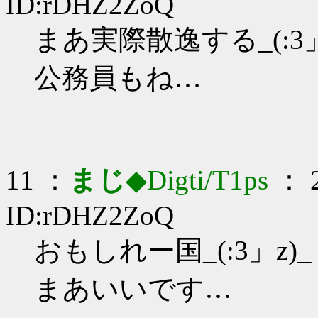
ID:rDHZ2ZoQ
まあ実際散逸する_(:3」
公務員もね…
11 ：
まじ
◆Digti/T1ps
： 2
ID:rDHZ2ZoQ
おもしれー国_(:3」z)_
まあいいです…