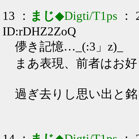
13 ：
まじ
◆Digti/T1ps
： 2
ID:rDHZ2ZoQ
儚き記憶…_(:3」z)_
まあ表現、前者はお好
過ぎ去りし思い出と銘
14 ：
まじ
◆Digti/T1ps
： 2