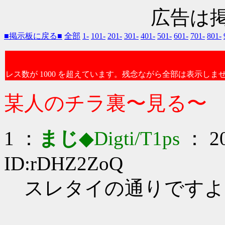
広告は
■掲示板に戻る■
全部
1-
101-
201-
301-
401-
501-
601-
701-
801-
レス数が 1000 を超えています。残念ながら全部は表示しま
某人のチラ裏〜見る〜
1 ：
まじ
◆Digti/T1ps
： 20
ID:rDHZ2ZoQ
スレタイの通りですよ