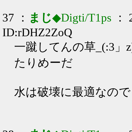
37 ：
まじ
◆Digti/T1ps
： 2
ID:rDHZ2ZoQ
一蹴してんの草_(:3」z
たりめーだ
水は破壊に最適なので