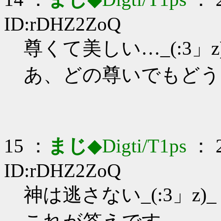
ID:rDHZ2ZoQ
尊くて美しい…_(:3」z
あ、どの尊いでもどう
15 ：
まじ
◆Digti/T1ps
： 2
ID:rDHZ2ZoQ
神は逃さない_(:3」z)_