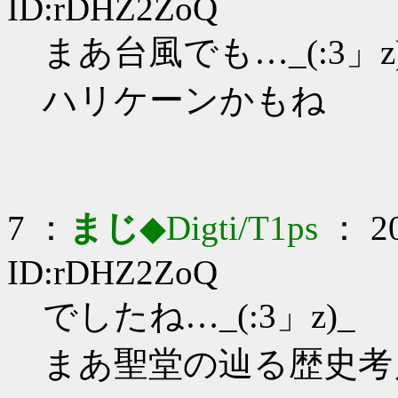
ID:rDHZ2ZoQ
まあ台風でも…_(:3」z
ハリケーンかもね
7 ：
まじ
◆Digti/T1ps
： 20
ID:rDHZ2ZoQ
でしたね…_(:3」z)_
まあ聖堂の辿る歴史考