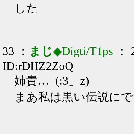
した
33 ：
まじ
◆Digti/T1ps
： 2
ID:rDHZ2ZoQ
姉貴…_(:3」z)_
まあ私は黒い伝説にで