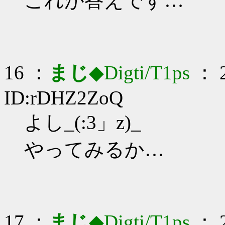
これが答えです…
16 ：
まじ
◆Digti/T1ps
： 2
ID:rDHZ2ZoQ
よし_(:3」z)_
やってみるか…
17 ：
まじ
◆Digti/T1ps
： 2