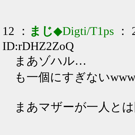
12 ：
まじ
◆Digti/T1ps
： 2
ID:rDHZ2ZoQ
まあゾハル…
も一個にすぎないww
まあマザーが一人とは