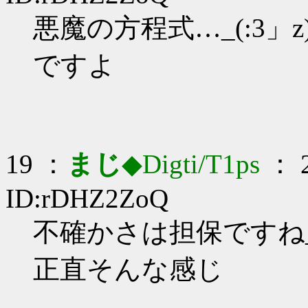
悪魔の方程式…_(:3」z)
ですよ
19 ：
まじ
◆Digti/T1ps
： 2
ID:rDHZ2ZoQ
不確かさは担保ですね_(:
正直そんな感じ