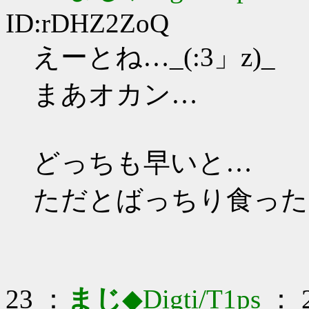
ID:rDHZ2ZoQ
えーとね…_(:3」z)_
まあオカン…
どっちも早いと…
ただとばっちり食った
23 ：
まじ
◆Digti/T1ps
： 2