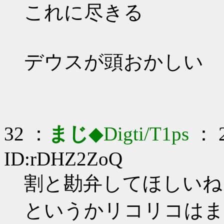
これに尽きる
デウスが頭おかしい
32 ：
まじ
◆Digti/T1ps
： 2
ID:rDHZ2ZoQ
割と勘弁してほしいね…_
というかリコリコはま