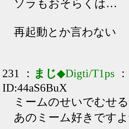
ソラもおそらくは…
再起動とか言わない
231 ：
まじ
◆Digti/T1ps
： 
ID:44aS6BuX
ミームのせいでむせるw
あのミーム好きですよw