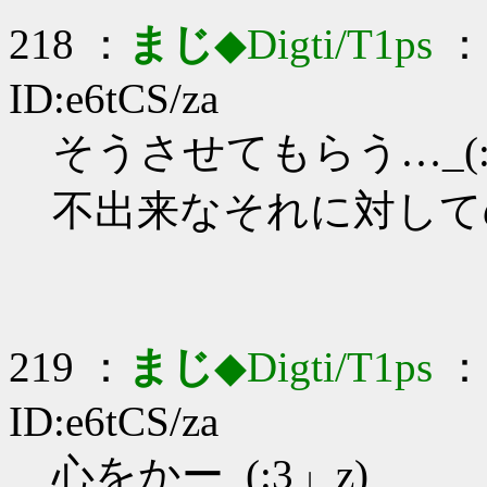
218 ：
まじ
◆Digti/T1ps
： 
ID:e6tCS/za
そうさせてもらう…_(:3
不出来なそれに対して
219 ：
まじ
◆Digti/T1ps
： 
ID:e6tCS/za
心をかー_(:3」z)_