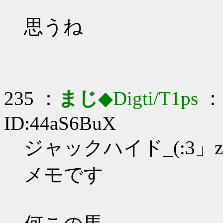
思うね
235 ：
まじ
◆Digti/T1ps
： 
ID:44aS6BuX
ジャックハイド_(:3」z
メモです