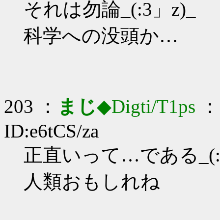
それは勿論_(:3」z)_
科学への没頭か…
203 ：
まじ
◆Digti/T1ps
： 
ID:e6tCS/za
正直いって…である_(:3
人類おもしれね