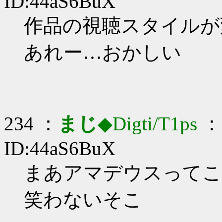
ID:44aS6BuX
作品の視聴スタイルが変な
あれー…おかしい
234 ：
まじ
◆Digti/T1ps
： 
ID:44aS6BuX
まあアマデウスってことで
笑わないそこ