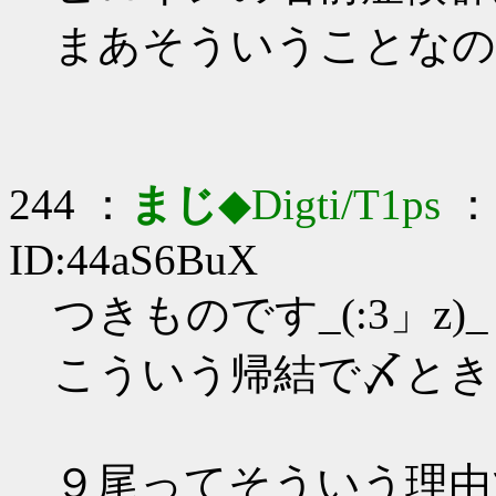
まあそういうことなの
244 ：
まじ
◆Digti/T1ps
： 
ID:44aS6BuX
つきものです_(:3」z)_
こういう帰結で〆とき
９尾ってそういう理由