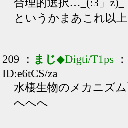
合理的選択…_(:3」z)_
というかまあこれ以上
209 ：
まじ
◆Digti/T1ps
： 
ID:e6tCS/za
水棲生物のメカニズム面白
へへへ