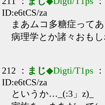
211 ：
まじ
◆Digti/T1ps
： 
ID:e6tCS/za
まあムコ多糖症ってあるし
病理学とか諸々おもし
212 ：
まじ
◆Digti/T1ps
： 
ID:e6tCS/za
というか…_(:3」z)_