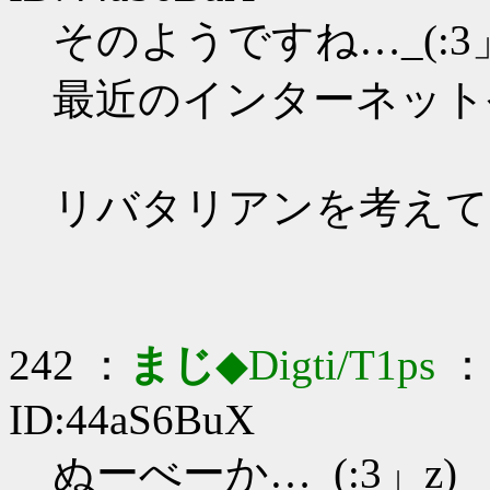
そのようですね…_(:3」
最近のインターネットや
リバタリアンを考えて
242 ：
まじ
◆Digti/T1ps
： 
ID:44aS6BuX
ぬーべーか…_(:3」z)_