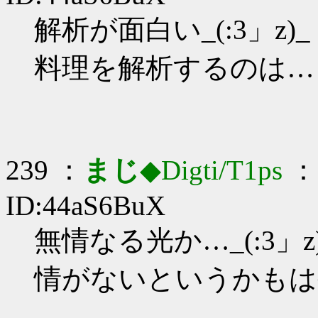
解析が面白い_(:3」z)_
料理を解析するのは…
239 ：
まじ
◆Digti/T1ps
： 
ID:44aS6BuX
無情なる光か…_(:3」z
情がないというかもは