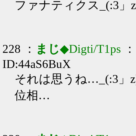
ファナティクス_(:3」z
228 ：
まじ
◆Digti/T1ps
： 
ID:44aS6BuX
それは思うね…_(:3」z
位相…