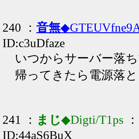
240 ：
音無
◆GTEUVfne9
ID:c3uDfaze
いつからサーバー落ち
帰ってきたら電源落と
241 ：
まじ
◆Digti/T1ps
： 
ID:44aS6BuX