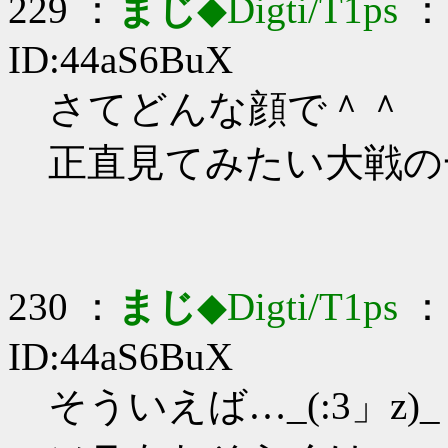
229 ：
まじ
◆Digti/T1ps
： 
ID:44aS6BuX
さてどんな顔で＾＾
正直見てみたい大戦の
230 ：
まじ
◆Digti/T1ps
： 
ID:44aS6BuX
そういえば…_(:3」z)_