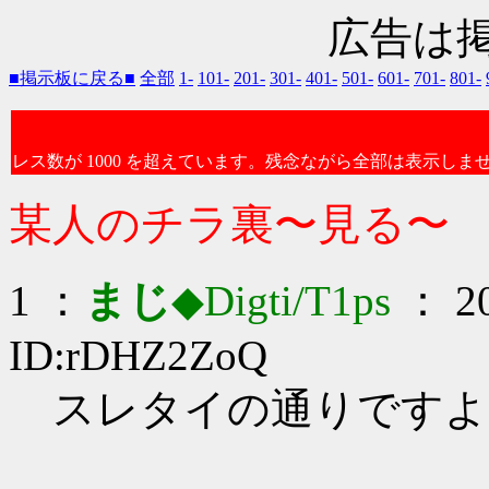
広告は
■掲示板に戻る■
全部
1-
101-
201-
301-
401-
501-
601-
701-
801-
レス数が 1000 を超えています。残念ながら全部は表示しま
某人のチラ裏〜見る〜
1 ：
まじ
◆Digti/T1ps
： 20
ID:rDHZ2ZoQ
スレタイの通りですよ