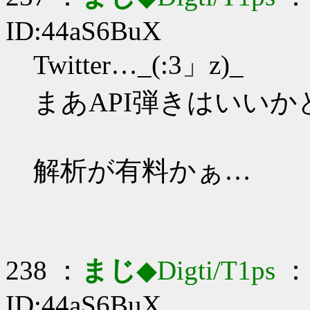
ID:44aS6BuX
Twitter…_(:3」z)_
まあAPI弾きはいいか
解析が有料かぁ…
238 ：
まじ
◆Digti/T1ps
： 
ID:44aS6BuX