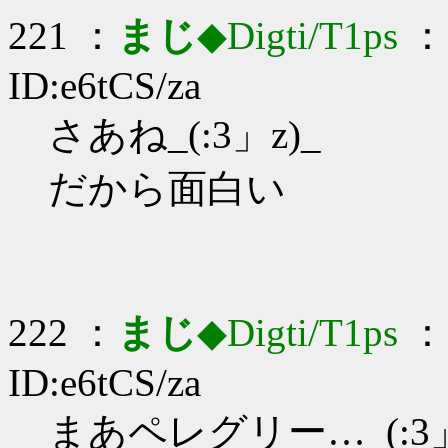
221 ：
まじ
◆Digti/T1ps
： 
ID:e6tCS/za
さあね_(:3」z)_
だから面白い
222 ：
まじ
◆Digti/T1ps
： 
ID:e6tCS/za
まあペレグリー…_(:3」