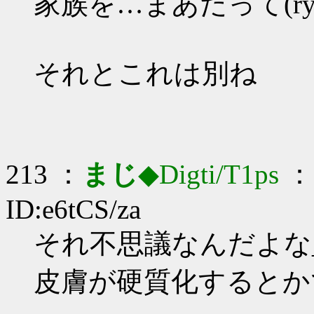
家族を…まあだって(r
それとこれは別ね
213 ：
まじ
◆Digti/T1ps
： 
ID:e6tCS/za
それ不思議なんだよな_(:
皮膚が硬質化するとか