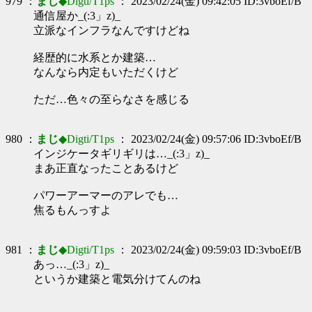
979 ：
まじ
◆Digti/T1ps
： 2023/02/24(金) 09:42:05 ID:3vboEf/B
通信屋か_(:3」z)_
立派なインフラなんですけどね
経歴的に水系とか建築…
なんなら内定もいただくけど
ただ…色々の至らなさを感じる
980 ：
まじ
◆Digti/T1ps
： 2023/02/24(金) 09:57:06 ID:3vboEf/B
インジケータギリギリは…_(:3」z)_
まあ正直なったことあるけど
パワーアーマーのアレでも…
焦るもんっすよ
981 ：
まじ
◆Digti/T1ps
： 2023/02/24(金) 09:59:03 ID:3vboEf/B
あっ…_(:3」z)_
というか建築と電気分けてんのね