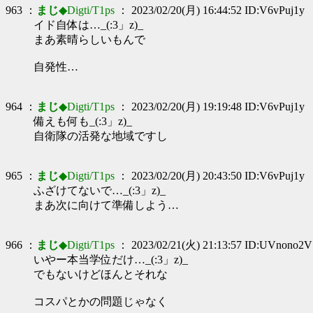
963 ：
まじ
◆Digti/T1ps
： 2023/02/20(月) 16:44:52 ID:V6vPuj1y
イド自体は…_(:3」z)_
まあ素晴らしいもんで
自発性…
964 ：
まじ
◆Digti/T1ps
： 2023/02/20(月) 19:19:48 ID:V6vPuj1y
備えも何も_(:3」z)_
自衛隊の活発な地域ですし
965 ：
まじ
◆Digti/T1ps
： 2023/02/20(月) 20:43:50 ID:V6vPuj1y
ふざけてないで…_(:3」z)_
まあ次に向けて準備しよう…
966 ：
まじ
◆Digti/T1ps
： 2023/02/21(火) 21:13:57 ID:UVnono2V
いやー本当学位だけ…_(:3」z)_
でもないけどほんとそれな
コスパとかの問題じゃなく