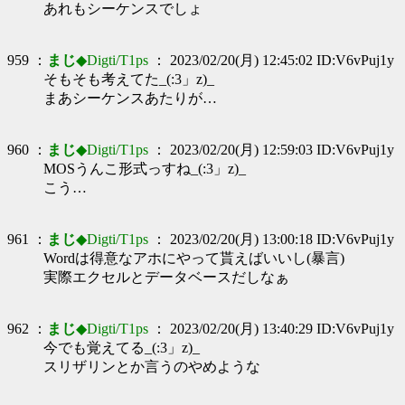
あれもシーケンスでしょ
959 ：
まじ
◆Digti/T1ps
： 2023/02/20(月) 12:45:02 ID:V6vPuj1y
そもそも考えてた_(:3」z)_
まあシーケンスあたりが…
960 ：
まじ
◆Digti/T1ps
： 2023/02/20(月) 12:59:03 ID:V6vPuj1y
MOSうんこ形式っすね_(:3」z)_
こう…
961 ：
まじ
◆Digti/T1ps
： 2023/02/20(月) 13:00:18 ID:V6vPuj1y
Wordは得意なアホにやって貰えばいいし(暴言)
実際エクセルとデータベースだしなぁ
962 ：
まじ
◆Digti/T1ps
： 2023/02/20(月) 13:40:29 ID:V6vPuj1y
今でも覚えてる_(:3」z)_
スリザリンとか言うのやめような