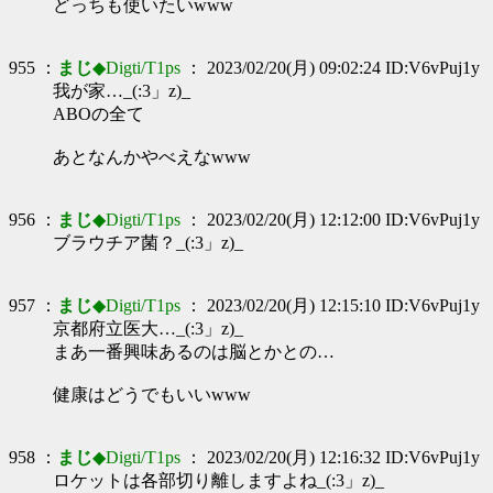
どっちも使いたいwww
955 ：
まじ
◆Digti/T1ps
： 2023/02/20(月) 09:02:24 ID:V6vPuj1y
我が家…_(:3」z)_
ABOの全て
あとなんかやべえなwww
956 ：
まじ
◆Digti/T1ps
： 2023/02/20(月) 12:12:00 ID:V6vPuj1y
ブラウチア菌？_(:3」z)_
957 ：
まじ
◆Digti/T1ps
： 2023/02/20(月) 12:15:10 ID:V6vPuj1y
京都府立医大…_(:3」z)_
まあ一番興味あるのは脳とかとの…
健康はどうでもいいwww
958 ：
まじ
◆Digti/T1ps
： 2023/02/20(月) 12:16:32 ID:V6vPuj1y
ロケットは各部切り離しますよね_(:3」z)_