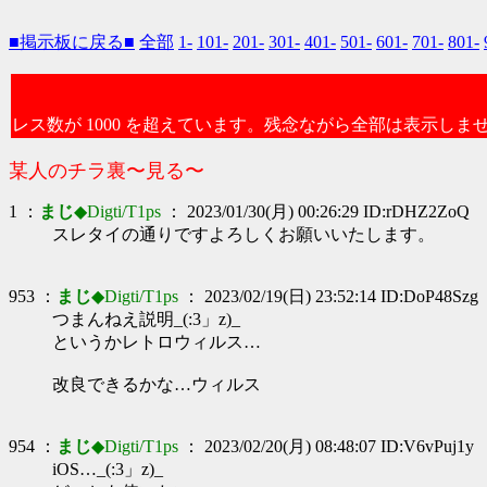
■掲示板に戻る■
全部
1-
101-
201-
301-
401-
501-
601-
701-
801-
レス数が 1000 を超えています。残念ながら全部は表示しま
某人のチラ裏〜見る〜
1 ：
まじ
◆Digti/T1ps
： 2023/01/30(月) 00:26:29 ID:rDHZ2ZoQ
スレタイの通りですよろしくお願いいたします。
953 ：
まじ
◆Digti/T1ps
： 2023/02/19(日) 23:52:14 ID:DoP48Szg
つまんねえ説明_(:3」z)_
というかレトロウィルス…
改良できるかな…ウィルス
954 ：
まじ
◆Digti/T1ps
： 2023/02/20(月) 08:48:07 ID:V6vPuj1y
iOS…_(:3」z)_