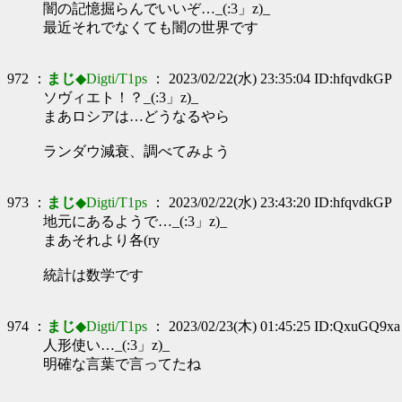
闇の記憶掘らんでいいぞ…_(:3」z)_
最近それでなくても闇の世界です
972 ：
まじ
◆Digti/T1ps
： 2023/02/22(水) 23:35:04 ID:hfqvdkGP
ソヴィエト！？_(:3」z)_
まあロシアは…どうなるやら
ランダウ減衰、調べてみよう
973 ：
まじ
◆Digti/T1ps
： 2023/02/22(水) 23:43:20 ID:hfqvdkGP
地元にあるようで…_(:3」z)_
まあそれより各(ry
統計は数学です
974 ：
まじ
◆Digti/T1ps
： 2023/02/23(木) 01:45:25 ID:QxuGQ9xa
人形使い…_(:3」z)_
明確な言葉で言ってたね