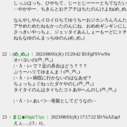
しっぷはっち、ひやちて、じーとじーーーとちてなたい
⋯やかやー、ちきんとおテアテはちたのんけよね(め_め,,
なんやしやんイロイロちてゆうちーおジカンろんろんたっち
アサめためたねもかったのんにね、おめめギンギンにしゃえ
さっきいやっちょ、ジェッタイあんしぇーもーどにトチ
ねもなゆのんまっちゆのん(め_め,,)
22 ：
(め_め,,)
： 2023/08/01(火) 15:29:42 ID:FgFSVwNn
オハヨいの(癶_癶,,)
|・Å・)＜で？足の具合はどう？？？
ぶうーハリてゆまんま！(癶_癶,,)
|・Å・)＜病院に行かないのはなあぜ？
ちょっちょぐねったダケやのし(癶_癶,,)
タイタイのんはタイちたコトあやへんのし(癶_癶,,)
|・Å・)＜あいつ⋯母親としてどうなの⋯
23 ：
まじ
◆Digti/T1ps
： 2023/08/01(火) 17:17:22 ID:VaAZapJ
えぇ…_(:3」z)_