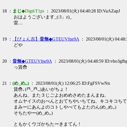
18 ：
まじ
◆Digti/T1ps
： 2023/08/01(火) 04:40:28 ID:VaAZapJ
おはようございます_(:3」z)_
雷…
19 ：
【ぴょん吉】
音無
◆GTEUVfne9A
： 2023/08/01(火) 04:48:
どや
20 ：
音無
◆GTEUVfne9A
： 2023/08/01(火) 04:48:59 ID:vho3gfh
っ賃🍟
21 ：
(め_め,,)
： 2023/08/01(火) 12:06:25 ID:FgFSVwNn
賃🍟､(癶_癶,,)あいがちょ！
あんね、また３じごよおめめさめたまんまね、
オムヤイスのおべんとおてちやいちてね、キコキコちて
まみーにあんよのコトしやべてもよたのん(め_め,,)
そちたやー(め_め,,)
ともかくウゴかちたーきまてん！