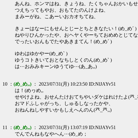
あんね、ホンマはね、きょうね、たくちゃんおかいもせ
つえちってもやお、おもてたのんけよね、
まみーがね、こあーいおカオちてね、
きょーはなーにもせんとじーとちときなたい！(め_め´ )
ねやりひんかったや、おヘヤくやーちておめめとじてなたい
でったいおんもでたやあきまてん！(め_め´ )
ゆわはゆかやー(め_め` )
ゆうコトきいておとなちしとくのん(め_め` )
は⋯おみみキーンゆうてゆ⋯(あ_あ,,)
10 ：
(め_め,,)
： 2023/07/31(月) 10:23:50 ID:NlJAYv51
は！(めヮめ,,
せやけよね、おせんたけおてちやいダケはれけたよ(癶_癶,
おマドふしゃがっち、しゅるしなったかや、
おねんねしやすいかもしえへんのん(癶_癶,,)
11 ：
(め_め,,)
： 2023/07/31(月) 13:07:19 ID:NlJAYv51
でんでんねもなやへん⋯(め_め；