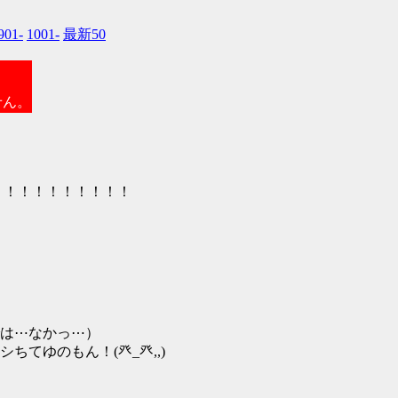
901-
1001-
最新50
せん。
！！！！！！！！！！
では⋯なかっ⋯）
てゆのもん！(癶_癶,,)