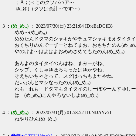
|；Å；)＜このクソババア⋯
|ゆ_ゆ)（クソは余計⋯です⋯）
3 ：
(め_め,,)
： 2023/07/30(日) 23:21:04 ID:eEaDCfE8
めめ⋯(め_め,,)
めめたんドタマのシャキかやチュマシャキまえタイタイ
おくちりのんでーずーとねてまお、おもちたのん(め_め,,
やのけよ⋯はよはよおめめさめてもたのん(め_め,,)
あんよのタイタイのんはね、まみーがね、
シップ、くしゃゆほろもったはゆかやね、
そえちいちゃきって、スグはっちもよたやね、
だいぶんとマシなったのん(め_め,,)
れも⋯れも⋯ドタマもタイタイのしーぼやーんすゆしー(あ
はー(め_め,,)こんやろないしよ(め_め,,)
4 ：
(め_め,,)
： 2023/07/31(月) 01:58:52 ID:NlJAYv51
ねやりひん(め_め,,)