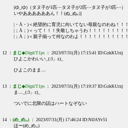
|ゆ_ゆ)（タヌ子が1匹⋯タヌ子が2匹⋯タヌ子が3匹⋯）
いやああああああん！！(ぬ_ぬ｡|||
|・Å・)＜絶望的に育児に向いてない母親なのわね！！
|；Å；)＜って！！！失敬しちゃうわ！！！！！！！！
|；Å；)＜親子揃って何なのわよ！！！！！！！！！！
12 ：
まじ
◆Digti/T1ps
： 2023/07/31(月) 17:15:41 ID:GzkKUrzj
ひよこかわいい_(:3」z)_
ひよこのまま…
13 ：
まじ
◆Digti/T1ps
： 2023/07/31(月) 17:19:37 ID:GzkKUrzj
ま…_(:3」z)_
ついでに北限の話はハートなぞない
14 ：
(め_め,,)
： 2023/07/31(月) 17:46:24 ID:NlJAYv51
ほー(め_め,,)