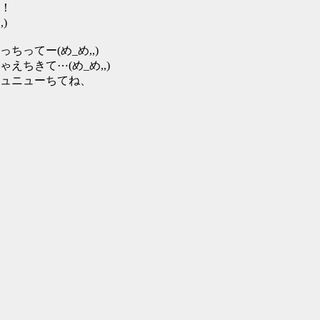
！
)
ってー(め_め,,)
ちきて⋯(め_め,,)
ュニューちてね、