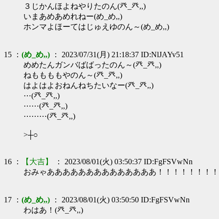
３じかんほよねやりたのん(癶_癶,,)
いまあめあめれねー(め_め,,)
ホンマよほーてはじゅえゆのん～(め_め,,)
15 ：
(め_め,,)
： 2023/07/31(月) 21:18:37 ID:NlJAYv51
めめたんガンバばばったのん～(癶_癶,,)
ねももももやのん～(癶_癶,,)
はよはよおねんねちたいなー(癶_癶,,)
⋯(癶_癶,,)
⋯⋯(癶_癶,,)
⋯⋯⋯(癶_癶,,)
>┼○
16 ：
【大吉】
： 2023/08/01(火) 03:50:37 ID:FgFSVwNn
おみゃああああああああああああああ！！！！！！！！！！
17 ：
(め_め,,)
： 2023/08/01(火) 03:50:50 ID:FgFSVwNn
わはあ！(癶_癶,,)