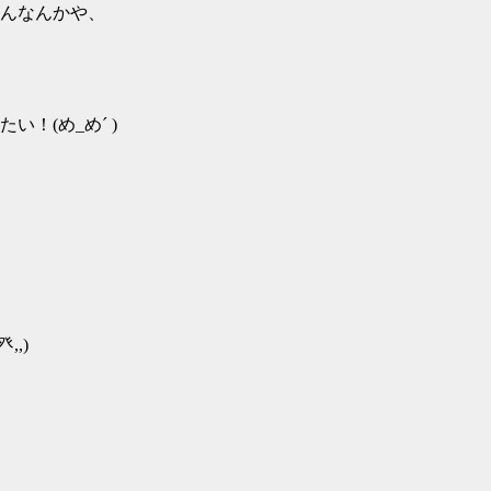
んなんかや、
！(め_め´ )
,)