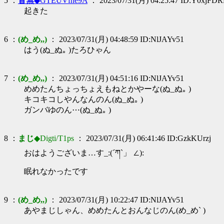
5 ：
音無
◆GTEUVfne9A
： 2023/07/31(月) 04:25:47 ID:Y0xjFD
起きた
6 ：
(め_め,,)
： 2023/07/31(月) 04:48:59 ID:NlJAYv51
はう(ぬ_ぬ｡ )たろひゃん
7 ：
(め_め,,)
： 2023/07/31(月) 04:51:16 ID:NlJAYv51
めめたんちょっちょえもねとかやーな(ぬ_ぬ｡ )
キコキコしやんなんのん(ぬ_ぬ｡ )
ガンバゆのん⋯(ぬ_ぬ｡ )
8 ：
まじ
◆Digti/T1ps
： 2023/07/31(月) 06:41:46 ID:GzkKUrzj
おはようございま…す_:(´ཀ`」 ∠):
眠れなかったです
9 ：
(め_め,,)
： 2023/07/31(月) 10:22:47 ID:NlJAYv51
あやまじしゃん、めめたんとおんなじのん(め_め` )