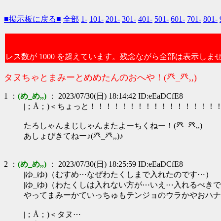
■掲示板に戻る■
全部
1-
101-
201-
301-
401-
501-
601-
701-
801-
レス数が 1000 を超えています。残念ながら全部は表示しま
タヌちゃとまみーとめめたんのおへや！(癶_癶,,)
1 ：
(め_め,,)
： 2023/07/30(日) 18:14:42 ID:eEaDCfE8
|；Å；)＜ちょっと！！！！！！！！！！！！！！！！
たろしゃんまじしゃんまたよーちくねー！(癶_癶,,)
あしょびきてねー♪(癶_癶,,)♪
2 ：
(め_め,,)
： 2023/07/30(日) 18:25:59 ID:eEaDCfE8
|ゆ_ゆ)（むすめ⋯なぜわたくしまで入れたのです⋯）
|ゆ_ゆ)（わたくしは入れない方が⋯いえ⋯入れるべき
やってまみーかていっちゅもテンジョのウラかやおハナシち
|；Å；)＜タヌ⋯