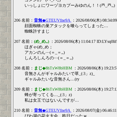
いっしょにワーヅヨカプーみゆのん！！(癶_癶,,)
206 名前：
音無
◆GTEUVfne9A
：2026/08/06(木) 08:34:0
顔面蜘蛛の巣アタックを喰らってしまった…
蜘蛛許すまじ
207 名前：
(め_め,,)
：2026/08/06(木) 11:04:17 ID:LYsq0lif
ほぎゃ(め_め；
アカンのん⋯(＝_＝,,)
しんろしんろの⋯(＝_＝,,)
208 名前：
まじ
◆8hTxW8bHBM
：2026/08/06(木) 19:23:
音無さんがギャルみたいで草_(:3」z)_
ギャルみたいな音無さん…(ry
209 名前：
まじ
◆8hTxW8bHBM
：2026/08/06(木) 19:27:
蜂が寄ってくる…_(:3」z)
私は女王ではないんですが…
210 名前：
音無
◆GTEUVfne9A
：2026/08/07(金) 06:46:11
びわ湖の花火大会、昨日だったｗ