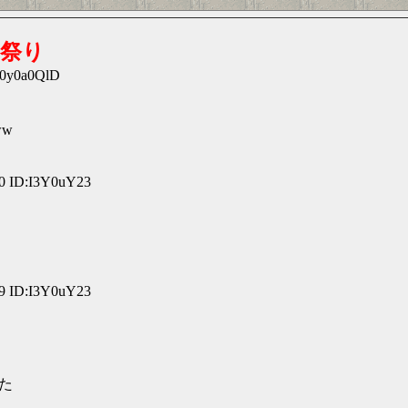
い祭り
:0y0a0QlD
w
0 ID:I3Y0uY23
9 ID:I3Y0uY23
た