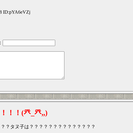
08 ID:pYA6eVZj
：
！(癶_癶,,)
？？？タヌ子は？？？？？？？？？？？？？？