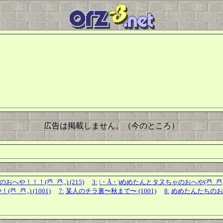
広告は掲載しません。（今のところ）
へや！！！(癶_癶,,) (215)
3:
|・Å・)めめたんとタヌちゃのおへや(癶_癶,,) 
癶,,) (1001)
7:
某人のチラ裏〜秋まで〜 (1001)
8:
めめたんたちのおへやや