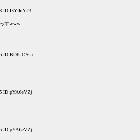
3 ID:I3Y0uY23
っすwww
56 ID:BDlUDSsu
55 ID:pYA6eVZj
05 ID:pYA6eVZj