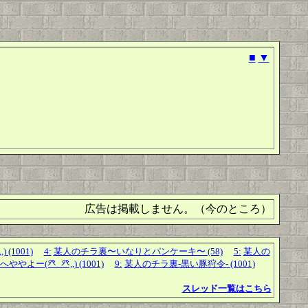
■
▼
広告は掲載しません。（今のところ）
(1001)
4:
某人のチラ裏〜いなりとパンケーキ〜 (58)
5:
某人の
よー(癶_癶,,) (1001)
9:
某人のチラ裏-黒い豚狩令- (1001)
スレッド一覧はこちら