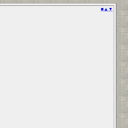
■
▲
▼