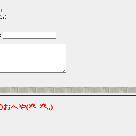
c1
｡)
：
へや(癶_癶,,)