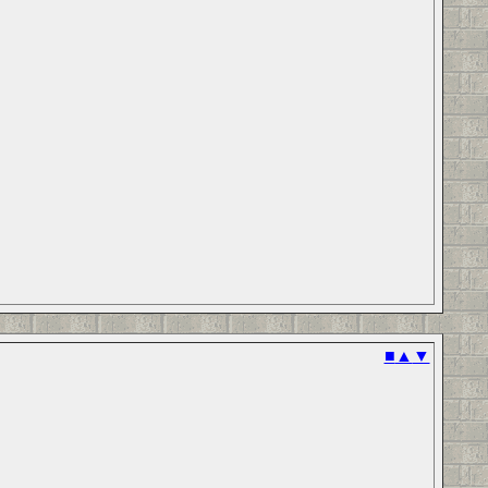
■
▲
▼