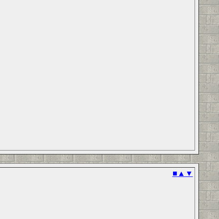
■
▲
▼