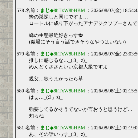
578 名前：
まじ
◆8hTxW8bHBM
：2026/08/07(金) 18:54:4
蜂の巣探しと同じですよ…
ロートルに成り下がったアナデジクソプーさんで
蜂の生態最近好きっす🐝
(職場にそう言う話できそうなやつはいない)
579 名前：
まじ
◆8hTxW8bHBM
：2026/08/07(金) 23:03:
推しに感じるな…_(:3」z)_
めんどくささといい京都人級ですよ
親父…歌うまかったら草
580 名前：
まじ
◆8hTxW8bHBM
：2026/08/08(土) 02:15:
はぁ…_(:3」z)_
強要してるかそうでないか言おうと思うけど…
知らね
581 名前：
まじ
◆8hTxW8bHBM
：2026/08/08(土) 02:19:
あ、その話いっす_(:3」z)_