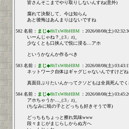
皆さんそこまでやり取りしないんすね(意外)
腐れて決裂して、今は知らん
あと後悔はあんまりはないですね
582 名前：
まじ
◆8hTxW8bHBM
：2026/08/08(土) 02:32:
いーんじゃね？_(:3」z)_
少なくとも口挟んで悦に浸る…アホ
というかなんか作るべき
583 名前：
まじ
◆8hTxW8bHBM
：2026/08/08(土) 03:43:
ネットワーク自体はギャグじゃないんですけどね…_(
真面目ぶりたいんかってクソどもは全員死んでく
584 名前：
まじ
◆8hTxW8bHBM
：2026/08/08(土) 03:45:
アホちゃうか…_(:3」z)_
(ちなみに暁の子とどっちも好きそうで草)
どっちもちょっと擦れ気味www
段々まじがまじらしからぬ方へ