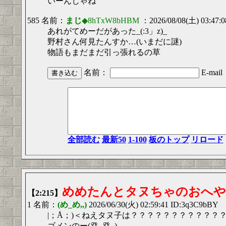
いーんじゃね
585 名前：
まじ
◆8hTxW8bHBM
：2026/08/08(土) 03:47:
あれがてめーだがあった_(:3」z)_
野村さん何見たんすか…(いまだに謎)
物語もまだまだ引っ張れるの草
名前：
E-mail
全部読む
最新50
1-100
板のトップ
リロード
めめたんとタヌちゃのおへや！！
【2:215】
1 名前：
(め_め,,)
2026/06/30(火) 02:59:41 ID:3q3C9bBY
|；Å；)＜ねえタヌ子は？？？？？？？？？？？
ゴメンのー(癶_癶,,)