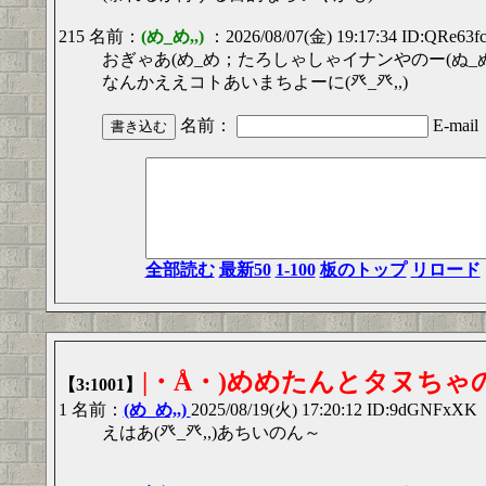
215 名前：
(め_め,,)
：2026/08/07(金) 19:17:34 ID:QRe63f
おぎゃあ(め_め；たろしゃしゃイナンやのー(ぬ_ぬ
なんかええコトあいまちよーに(癶_癶,,)
名前：
E-mail
全部読む
最新50
1-100
板のトップ
リロード
|・Å・)めめたんとタヌちゃのお
【3:1001】
1 名前：
(め_め,,)
2025/08/19(火) 17:20:12 ID:9dGNFxXK
えはあ(癶_癶,,)あちいのん～