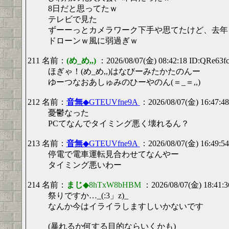
8日だと思ってたｗ
テレビで見た
ずーーっとカメラワーク下手や思てたけど、去年
ドローンｗ風に弱過ぎｗ
211 名前：
(め_め,,)
：2026/08/07(金) 08:42:18 ID:QRe63f
ほぎゃ！(め_め,,)はなびーみたかたのんー
ゆーつなおあしゅみのひーやのん(＝_＝,,)
212 名前：
音無
◆GTEUVfne9A
：2026/08/07(金) 16:47:48
憂鬱なった
PCてなんでタイミング悪く壊れるん？
213 名前：
音無
◆GTEUVfne9A
：2026/08/07(金) 16:49:54
停電で電車運転見合わせてなんやー
タイミング悪いわー
214 名前：
まじ
◆8hTxW8bHBM
：2026/08/07(金) 18:41:3
祭りですか…_(:3」z)_
なんか今はイライラしますしいかないです
(暴れるか何する目的ならいくかも)