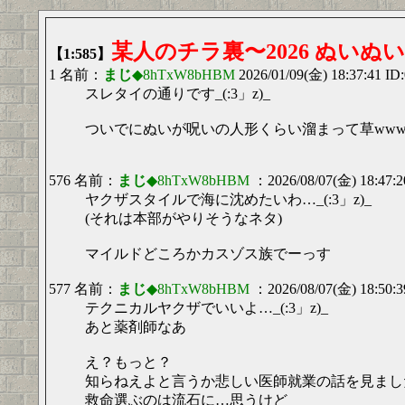
某人のチラ裏〜2026 ぬいぬ
【1:585】
1 名前：
まじ
◆8hTxW8bHBM
2026/01/09(金) 18:37:41 ID
スレタイの通りです_(:3」z)_
ついでにぬいが呪いの人形くらい溜まって草www
576 名前：
まじ
◆8hTxW8bHBM
：2026/08/07(金) 18:47:2
ヤクザスタイルで海に沈めたいわ…_(:3」z)_
(それは本部がやりそうなネタ)
マイルドどころかカスゾス族でーっす
577 名前：
まじ
◆8hTxW8bHBM
：2026/08/07(金) 18:50:3
テクニカルヤクザでいいよ…_(:3」z)_
あと薬剤師なあ
え？もっと？
知らねえよと言うか悲しい医師就業の話を見まし
救命選ぶのは流石に…思うけど