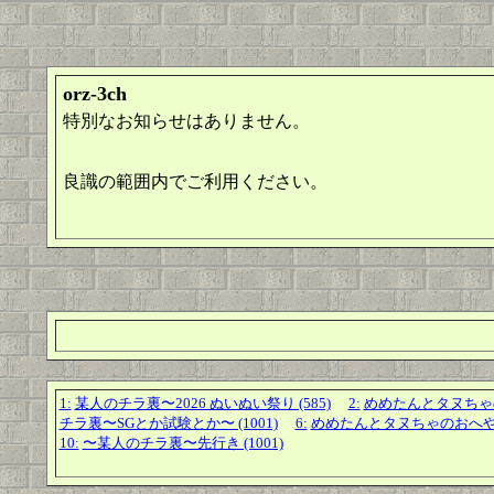
orz-3ch
特別なお知らせはありません。
良識の範囲内でご利用ください。
1:
某人のチラ裏〜2026 ぬいぬい祭り (585)
2:
めめたんとタヌちゃのお
チラ裏〜SGとか試験とか〜 (1001)
6:
めめたんとタヌちゃのおへや！(癶_
10:
〜某人のチラ裏〜先行き (1001)